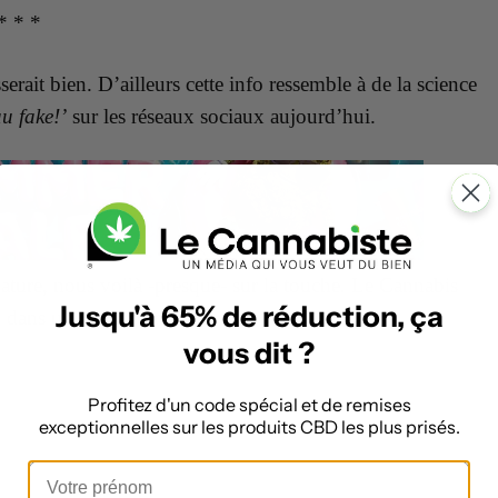
* * *
rait bien. D’ailleurs cette info ressemble à de la science
au fake!’
sur les réseaux sociaux aujourd’hui.
nature, nous voilà -presque- sur la touche. Le Cannabis
Jusqu'à 65% de réduction, ça
, dans un laboratoire.
vous dit ?
Profitez d'un code spécial et de remises
exceptionnelles sur les produits CBD les plus prisés.