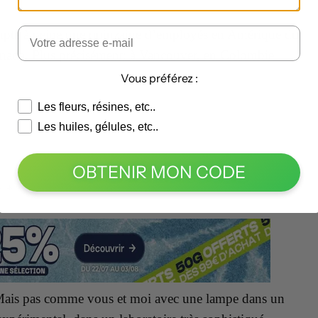
compte à peine une quinzaine d’employés en Amérique du
Canada. Plus précisément: à Vancouver, en Colombie
Vous préférez :
Les fleurs, résines, etc..
Les huiles, gélules, etc..
OBTENIR MON CODE
* * *
r. Mais pas comme vous et moi avec une lampe dans un