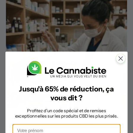
Jusqu'à 65% de réduction, ça
vous dit ?
Profitez d'un code spécial et de remises
exceptionnelles sur les produits CBD les plus prisés.
Cannabis médical : l’Espagne passe à l’acte avec
ses premières préparations officielles