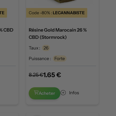
TE
Code -80% :
LECANNABISTE
 % CBD
Résine Gold Marocain 26 %
CBD (Stormrock)
Taux :
26
Puissance :
Forte
1.65 €
8.25 €
Infos
Acheter