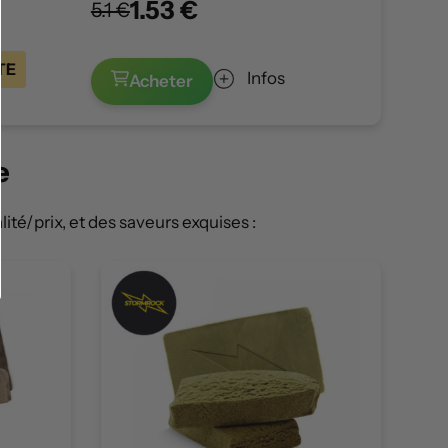
1.53 €
5.1 €
TE
Infos
Acheter
e
ité/prix, et des saveurs exquises :