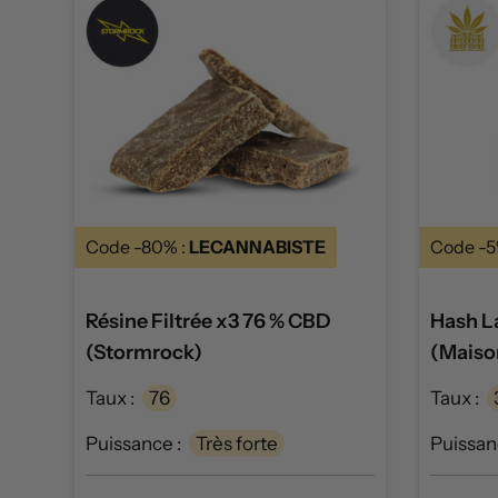
Code -80% :
LECANNABISTE
Code -5
Résine Filtrée x3 76 % CBD
Hash L
(Stormrock)
(Maiso
Taux :
76
Taux :
Puissance :
Très forte
Puissan