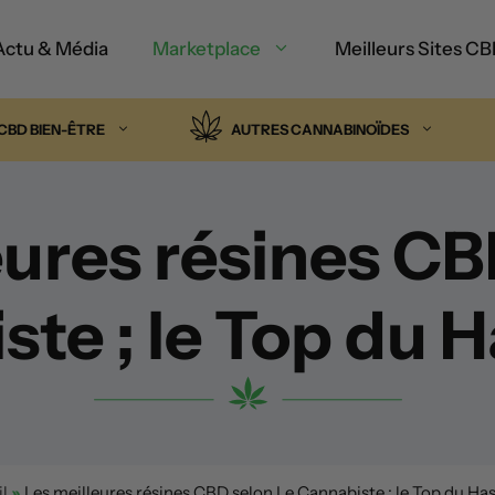
Actu & Média
Marketplace
Meilleurs Sites C
CBD BIEN-ÊTRE
AUTRES CANNABINOÏDES
eures résines CB
ste ; le Top du 
l
»
Les meilleures résines CBD selon Le Cannabiste ; le Top du H