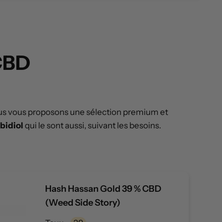
 CBD
Nous vous proposons une sélection premium et
bidiol
qui le sont aussi, suivant les besoins.
Hash Hassan Gold 39 % CBD
(Weed Side Story)