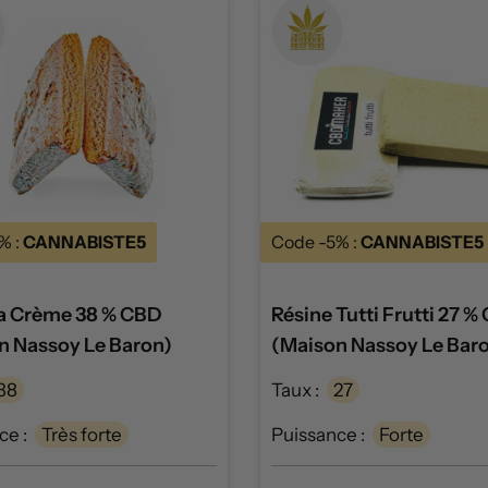
% :
CANNABISTE5
Code -5% :
CANNABISTE5
a Crème 38 % CBD
Résine Tutti Frutti 27 %
n Nassoy Le Baron)
(Maison Nassoy Le Bar
38
Taux :
27
ce :
Très forte
Puissance :
Forte