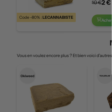
2 €
10 €
Code -80% :
LECANNABISTE
Ache
Vous en voulez encore plus ? Et bien voici d’autre