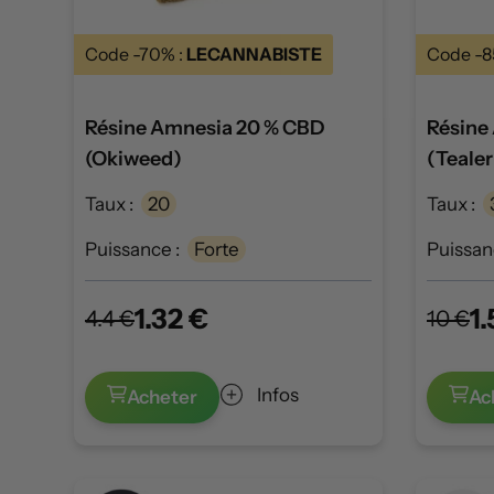
Code -70% :
LECANNABISTE
Code -8
Résine Amnesia 20 % CBD
Résine
(Okiweed)
(Teale
Taux :
20
Taux :
Puissance :
Forte
Puissan
1.32 €
1.
4.4 €
10 €
Infos
Acheter
Ac