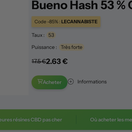
Bueno Hash 53 % 
Code -85% :
LECANNABISTE
Taux :
53
Puissance :
Très forte
2.63 €
17.5 €
Info
rmation
s
Acheter
leures résines CBD pas cher
Où acheter les me