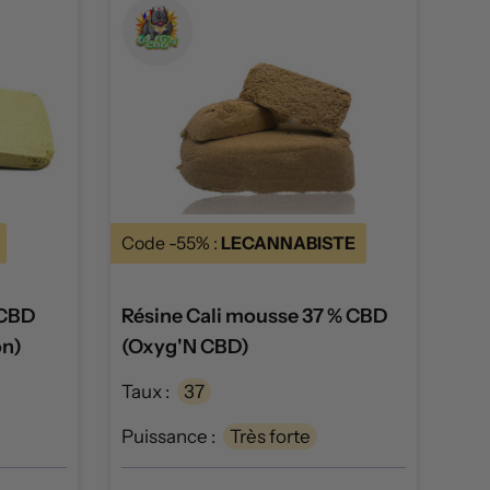
Code -55% :
LECANNABISTE
 CBD
Résine Cali mousse 37 % CBD
on)
(Oxyg'N CBD)
Taux :
37
Puissance :
Très forte