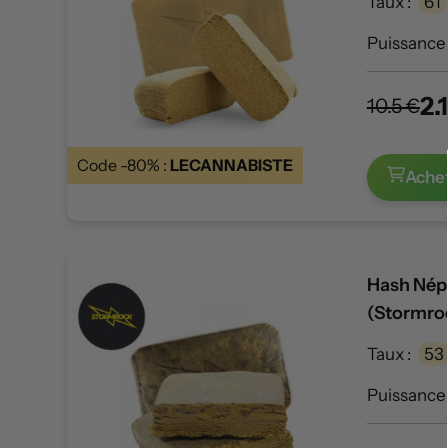
Taux :
61
Puissance 
2.
10.5 €
Code -80% :
LECANNABISTE
Ache
Hash Nép
(Stormro
Taux :
53
Puissance 