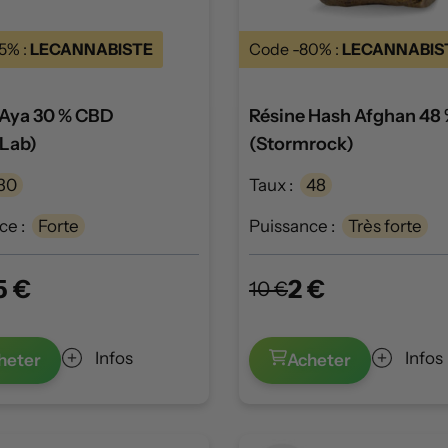
5% :
LECANNABISTE
Code -80% :
LECANNABIS
 Aya 30 % CBD
Résine Hash Afghan 48
rLab)
(Stormrock)
30
Taux :
48
ce :
Forte
Puissance :
Très forte
5 €
2 €
10 €
Infos
Infos
heter
Acheter