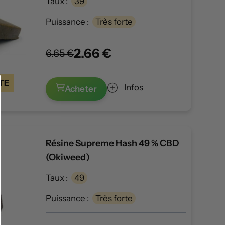
Taux :
39
Puissance :
Très forte
2.66 €
6.65 €
TE
Infos
Acheter
Résine Supreme Hash 49 % CBD
(Okiweed)
Taux :
49
Puissance :
Très forte