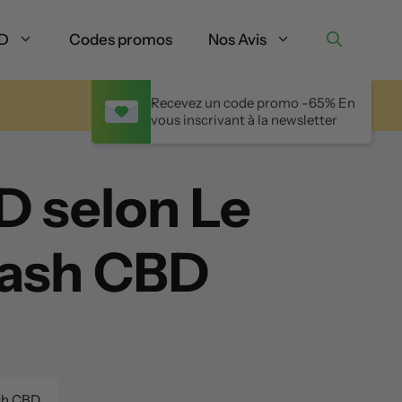
BD
Codes promos
Nos Avis
Recevez un code promo -65% En
vous inscrivant à la newsletter
D selon Le
Hash CBD
ash CBD