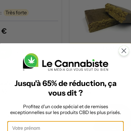
:
Très forte
1 €
Code -60% :
LECANNABIS
Infos
ter
Jusqu'à 65% de réduction, ça
alais 53 % CBD
ck)
vous dit ?
Profitez d'un code spécial et de remises
exceptionnelles sur les produits CBD les plus prisés.
:
Très forte