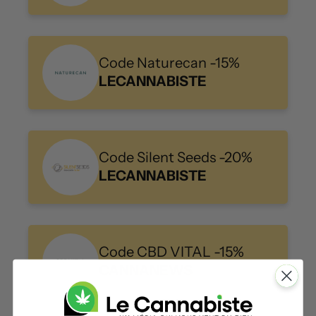
Code Naturecan -15%
LECANNABISTE
Code Silent Seeds -20%
LECANNABISTE
Code CBD VITAL -15%
CANNANEWS