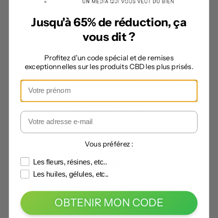
Code Lucky Hemp -20%
Jusqu'à 65% de réduction, ça
LECANNABISTE20
vous dit ?
Profitez d'un code spécial et de remises
exceptionnelles sur les produits CBD les plus prisés.
Code La Ferme Du Cbd
-15%
LECANNABISTE
Vous préférez :
Code Sensilia -10%
Les fleurs, résines, etc..
LECANNABISTE
Les huiles, gélules, etc..
OBTENIR MON CODE
Code Destock CBD -10%