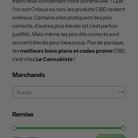
étant relax concernant votre portefeuille ? Que
l’on soit Crésus ou non, les produits CBD restent
onéreux. Certains sites pratiquent des prix
corrects, d’autres plus élevés (et c’est parfois
justifié). Mais même les prix dits corrects sont
souvent élevés pour beaucoup. Pas de panique,
les
meilleurs bons plans et codes promo
CBD,
c’est chez
Le Cannabiste
!
Marchands
Marchands
Marchands
Remise
Remise