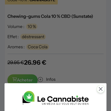
Chewing-gums Cola 10 % CBD (Sunstate)
Volume :
10 %
Effet :
déstressant
Aromes :
Coca Cola
26.96 €
29.95 €
Infos
Acheter