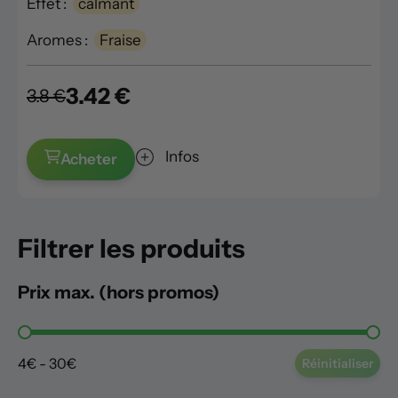
Effet :
calmant
Aromes :
Fraise
3.42 €
3.8 €
Infos
Acheter
Filtrer les produits
Prix max. (hors promos)
Prix max. (hors promos)
4€ - 30€
Réinitialiser