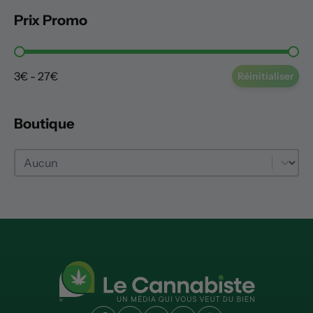
Prix Promo
Prix Promo
3€ - 27€
Réinitialiser
Boutique
Boutique
Boutique