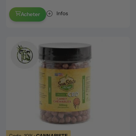
Infos
Acheter
Code -10% :
CANNABISTE