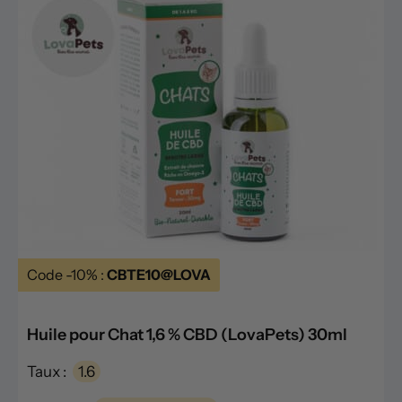
Code -10% :
CBTE10@LOVA
Huile pour Chat 1,6 % CBD (LovaPets) 30ml
Taux :
1.6