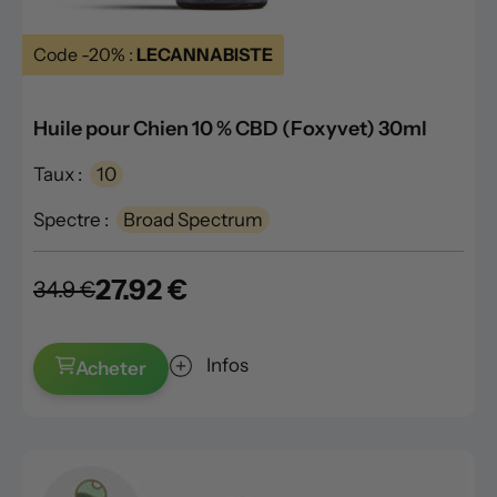
Code -20% :
LECANNABISTE
Huile pour Chien 10 % CBD (Foxyvet) 30ml
Taux :
10
Spectre :
Broad Spectrum
27.92 €
34.9 €
Infos
Acheter