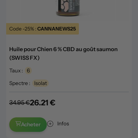
Code -25% :
CANNANEWS25
Huile pour Chien 6 % CBD au goût saumon
(SWISS FX)
Taux :
6
Spectre :
Isolat
26.21 €
34.95 €
Infos
Acheter