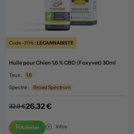
Code -20% :
LECANNABISTE
Huile pour Chien 1,6 % CBD (Foxyvet) 30ml
Taux :
1.6
Spectre :
Broad Spectrum
26.32 €
32.9 €
Infos
Acheter