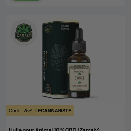
Code -25% :
LECANNABISTE
Huile pour Animal 10 % CBD (Zamaly)