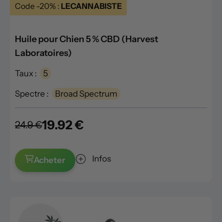
Code -20% :
LECANNABISTE
Huile pour Chien 5 % CBD (Harvest
Laboratoires)
Taux :
5
Spectre :
Broad Spectrum
19.92 €
24.9 €
Infos
Acheter