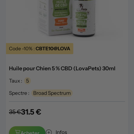
Code -10% :
CBTE10@LOVA
Huile pour Chien 5 % CBD (LovaPets) 30ml
Taux :
5
Spectre :
Broad Spectrum
31.5 €
35 €
Infos
Acheter