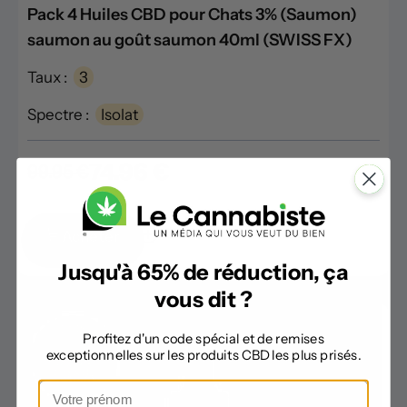
Pack 4 Huiles CBD pour Chats 3% (Saumon)
saumon au goût saumon 40ml (SWISS FX)
Taux :
3
Spectre :
Isolat
74.96 €
99.95 €
Infos
Acheter
Jusqu'à 65% de réduction, ça
vous dit ?
Profitez d'un code spécial et de remises
exceptionnelles sur les produits CBD les plus prisés.