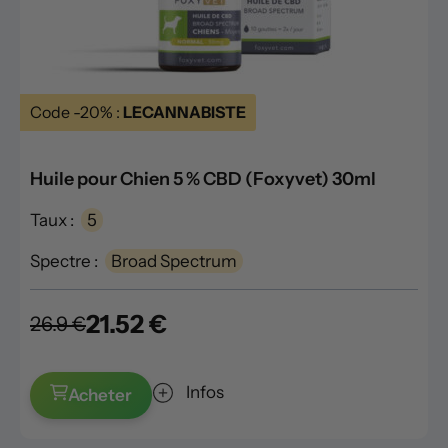
Code -20% :
LECANNABISTE
Huile pour Chien 5 % CBD (Foxyvet) 30ml
Taux :
5
Spectre :
Broad Spectrum
21.52 €
26.9 €
Infos
Acheter