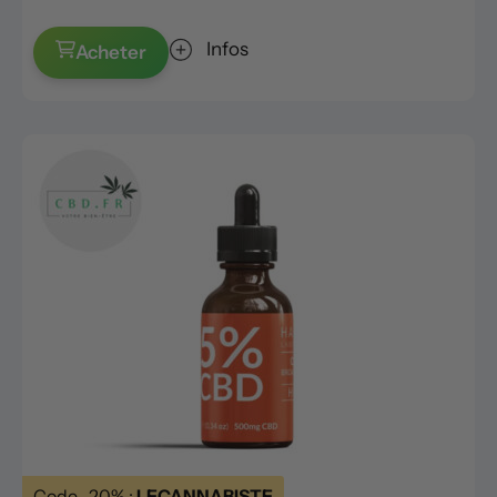
Infos
Acheter
Code -20% :
LECANNABISTE