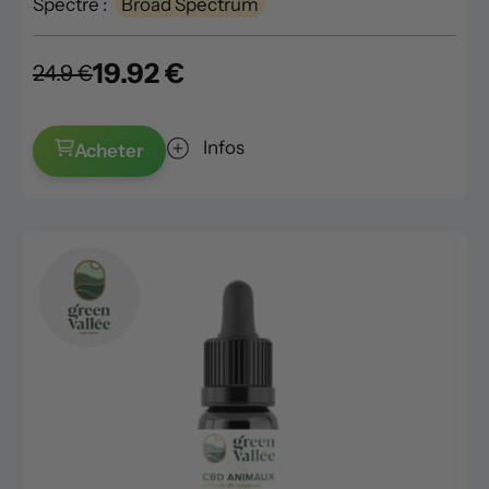
Spectre :
Broad Spectrum
19.92 €
24.9 €
Infos
Acheter