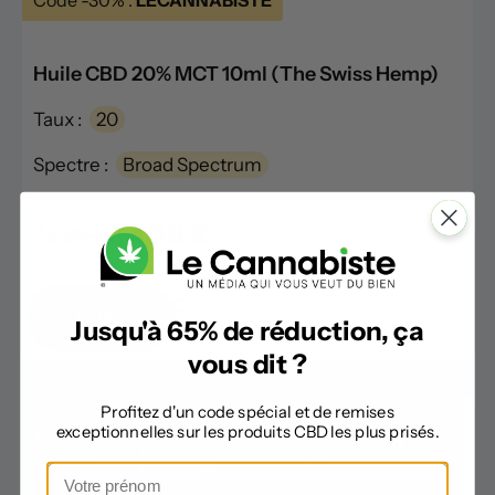
Huile CBD 20% MCT 10ml (The Swiss Hemp)
Taux :
20
Spectre :
Broad Spectrum
34.99 €
49.99 €
Infos
Acheter
Jusqu'à 65% de réduction, ça
vous dit ?
Profitez d'un code spécial et de remises
exceptionnelles sur les produits CBD les plus prisés.