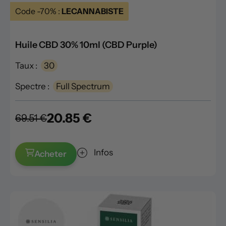
Code -70% :
LECANNABISTE
Huile CBD 30% 10ml (CBD Purple)
Taux :
30
Spectre :
Full Spectrum
20.85 €
69.51 €
Infos
Acheter