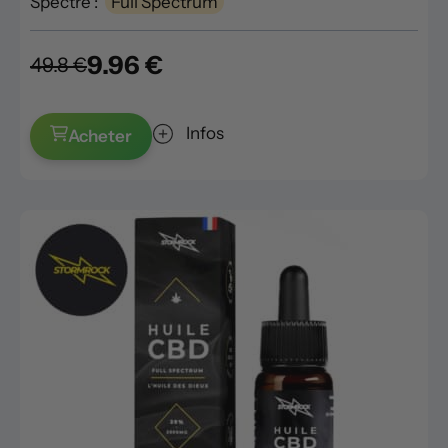
Spectre :
Full Spectrum
9.96 €
49.8 €
Infos
Acheter