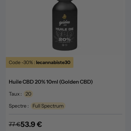
Code -30% :
lecannabiste30
Huile CBD 20% 10ml (Golden CBD)
Taux :
20
Spectre :
Full Spectrum
53.9 €
77 €