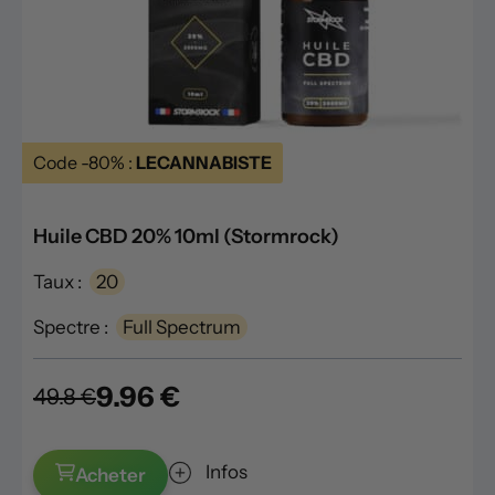
Code -80% :
LECANNABISTE
Huile CBD 20% 10ml (Stormrock)
Taux :
20
Spectre :
Full Spectrum
9.96 €
49.8 €
Infos
Acheter