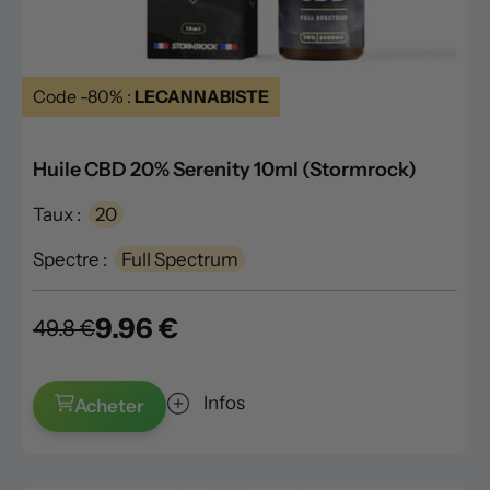
Code -80% :
LECANNABISTE
Huile CBD 20% Serenity 10ml (Stormrock)
Taux :
20
Spectre :
Full Spectrum
9.96 €
49.8 €
Infos
Acheter