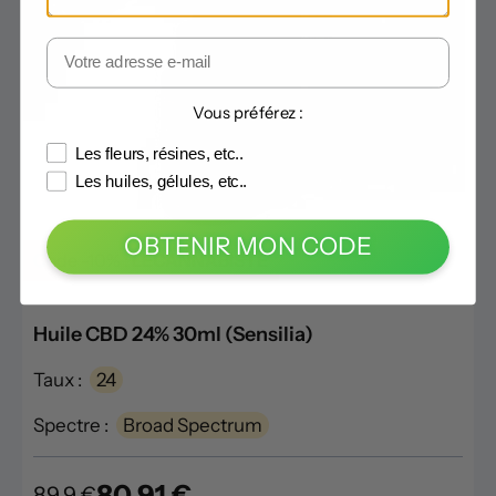
Vous préférez :
Les fleurs, résines, etc..
Les huiles, gélules, etc..
OBTENIR MON CODE
Code -10% :
LECANNABISTE
Huile CBD 24% 30ml (Sensilia)
Taux :
24
Spectre :
Broad Spectrum
80.91 €
89.9 €