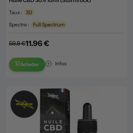
Huile CBD 30% 10ml (Stormrock)
Taux :
30
Spectre :
Full Spectrum
11.96 €
59.8 €
Infos
Acheter