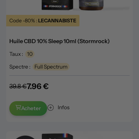
Code -80% :
LECANNABISTE
Huile CBD 10% Sleep 10ml (Stormrock)
Taux :
10
Spectre :
Full Spectrum
7.96 €
39.8 €
Infos
Acheter