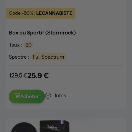
Code -80% :
LECANNABISTE
Box du Sportif (Stormrock)
Taux :
20
Spectre :
Full Spectrum
25.9 €
129.5 €
Infos
Acheter