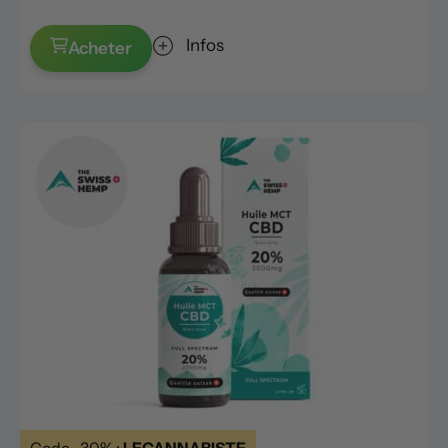
Infos
Acheter
Code -30% :
LECANNABISTE