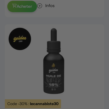
Infos
Acheter
Code -30% :
lecannabiste30