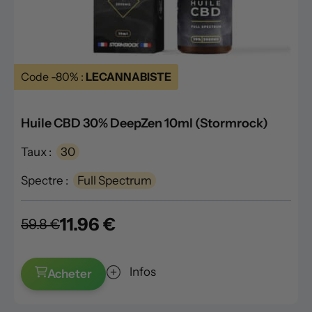
Code -80% :
LECANNABISTE
Huile CBD 30% DeepZen 10ml (Stormrock)
Taux :
30
Spectre :
Full Spectrum
11.96 €
59.8 €
Infos
Acheter