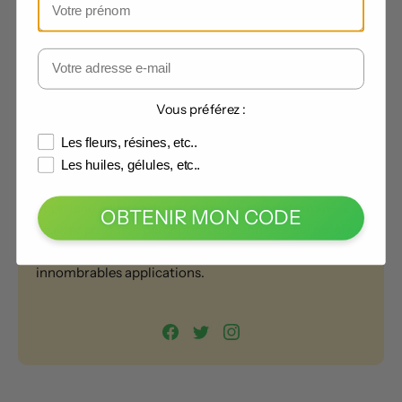
Leo
Directeur éditorial du média Le Cannabiste, ainsi que
Vous préférez :
de plusieurs autres sites informatifs dédiés à cette
plante fascinante. Mon engagement va bien au-delà
Les fleurs, résines, etc..
de la simple passion ; il repose sur la conviction que
Les huiles, gélules, etc..
l'éducation et l'information sont les piliers d'une
approche éclairée du cannabis. Je suis déterminé à
OBTENIR MON CODE
œuvrer pour une perception du cannabis qui reflète
sa véritable nature : une ressource précieuse aux
innombrables applications.