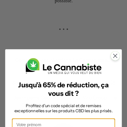
possible.
* * *
Commentaires, réactions:
Le Cannabiste sur
Facebook
/
Twitter
Sources :
Le Matin
///
24 Heures
///
LFM
Jusqu'à 65% de réduction, ça
vous dit ?
– Jean-pierre Ceccaldi pour The Blinc Group – Le
Cannabiste 2018 Tous droits réservés –
Profitez d'un code spécial et de remises
exceptionnelles sur les produits CBD les plus prisés.