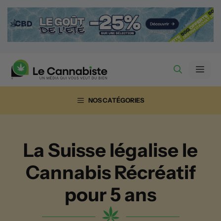
Aller
au
contenu
Men
NOS CATÉGORIES
La Suisse légalise le
Cannabis Récréatif
pour 5 ans