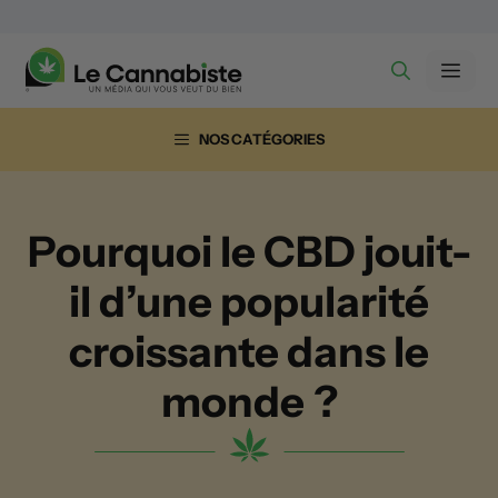
Aller
au
Men
contenu
NOS CATÉGORIES
Pourquoi le CBD jouit-
il d’une popularité
croissante dans le
monde ?