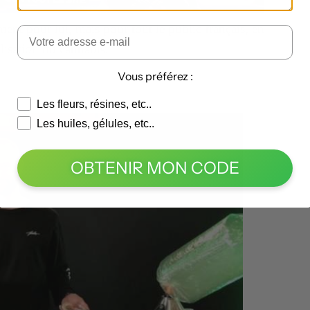
nt pour lui, mais pour tout le public français, en
alisation du cannabi
s.
Vous préférez :
Les fleurs, résines, etc..
Les huiles, gélules, etc..
OBTENIR MON CODE