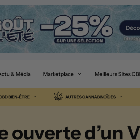
Actu & Média
Marketplace
Meilleurs Sites C
CBD BIEN-ÊTRE
AUTRES CANNABINOÏDES
re ouverte d’un 