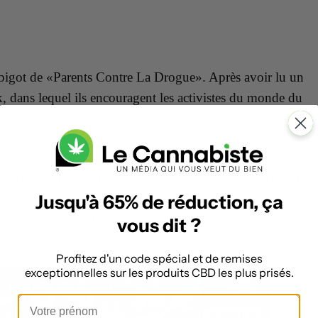
Lebigot de «Parents Contre La Drogue». Après avoir lu un
 dans lequel ils encouragent les activistes du monde du
s les partisans du cannabis seraient des «nounours» et
blique. Il est difficile de trouver un article significatif
isionnements. Son organisation ne semble pas avoir de
Jusqu'à 65% de réduction, ça
 livres sur le cannabis qu’il a lui-même écrits. C’est
vous dit ?
 un succès.
Profitez d'un code spécial et de remises
exceptionnelles sur les produits CBD les plus prisés.