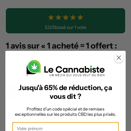
★
★
★
★
★
5.0/5basé sur 1 vote
1 avis sur « 1 acheté = 1 offert :
l’offre CBD du 9 au 15 février 🔥
»
Jusqu'à 65% de réduction, ça
Fabien CBDtech
vous dit ?
Le 10 février 2026 à 10h59
Profitez d'un code spécial et de remises
exceptionnelles sur les produits CBD les plus prisés.
Au-delà de l’aspect commercial, de telles
opérations posent la question de la gestion