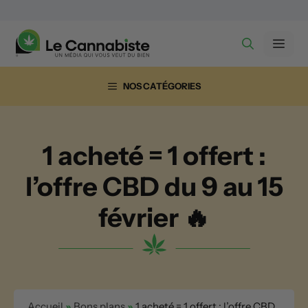
Aller
au
Men
contenu
NOS CATÉGORIES
1 acheté = 1 offert :
l’offre CBD du 9 au 15
février 🔥
Accueil
»
Bons plans
»
1 acheté = 1 offert : l’offre CBD