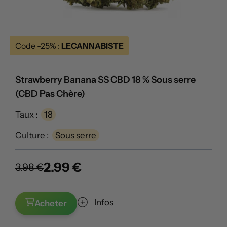
Code -25% :
LECANNABISTE
Strawberry Banana SS CBD 18 % Sous serre
(CBD Pas Chère)
Taux :
18
Culture :
Sous serre
2.99 €
3.98 €
Infos
Acheter