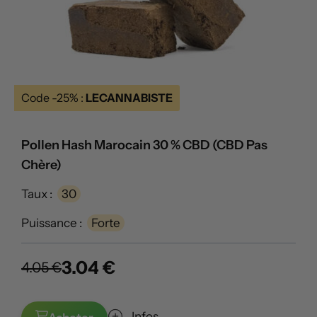
Code -25% :
LECANNABISTE
Pollen Hash Marocain 30 % CBD (CBD Pas
Chère)
Taux :
30
Puissance :
Forte
3.04 €
4.05 €
Infos