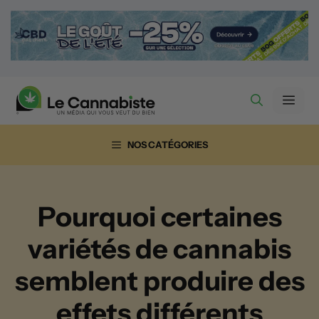
Aller
au
contenu
Men
NOS CATÉGORIES
Pourquoi certaines
variétés de cannabis
semblent produire des
effets différents