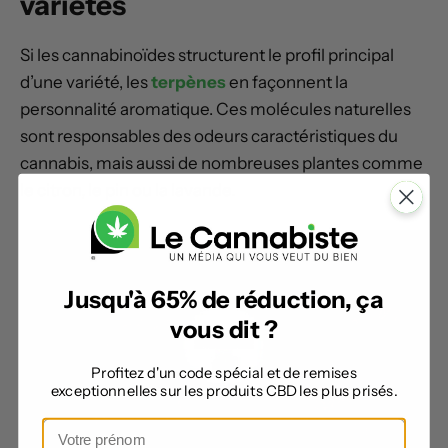
variétés
Si les cannabinoïdes structurent le profil principal
d’une variété, les
terpènes
en façonnent la
personnalité aromatique. Ces molécules naturelles
sont responsables des odeurs caractéristiques du
cannabis, mais aussi de nombreuses plantes comme
le citron, le pin ou la lavande.
Jusqu'à 65% de réduction, ça
vous dit ?
Profitez d'un code spécial et de remises
exceptionnelles sur les produits CBD les plus prisés.