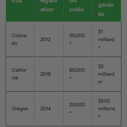
État
légalis
ois
génér
ation
créés
és
$1
Colora
35,000
2012
milliard
do
+
+
$2
Califor
80,000
2016
milliard
nie
+
s+
$500
20,000
Oregon
2014
millions
+
+