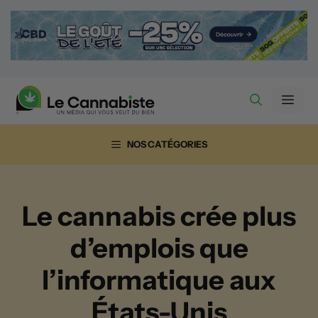
Aller
au
contenu
Men
NOS CATÉGORIES
Le cannabis crée plus
d’emplois que
l’informatique aux
États-Unis