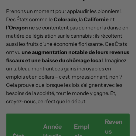
Prenons un moment pour applaudir les pionniers !
Des États comme le
Colorado
, la
Californie
et
l’Oregon
ne se contentent pas de mener la danse en
matière de législation sur le cannabis ; ils récoltent
aussi les fruits d’une économie florissante. Ces États
ont vu
une augmentation notable de leurs revenus
fiscaux et une baisse du chômage local
. Imaginez
un tableau montrant ces gains incroyables en
emplois et en dollars – c’est impressionnant, non ?
Cela prouve que lorsque les lois s’alignent avec les
besoins de la société, tout le monde y gagne. Et,
croyez-nous, ce n’est que le début.
Reven
Année
Empl
us