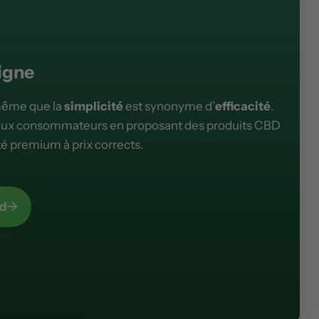
igne
même que la
simplicité
est synonyme d’
efficacité
.
reux consommateurs en proposant des produits CBD
té premium à prix corrects.
ed