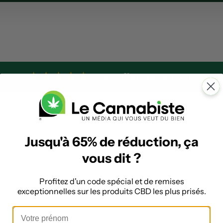
★
★
★
★
★
er
Soyez le 1
à noter ce produit
Jusqu'à 65% de réduction, ça
vous dit ?
Profitez d'un code spécial et de remises
exceptionnelles sur les produits CBD les plus prisés.