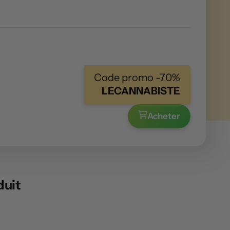
Code promo -70%
LECANNABISTE
Acheter
duit