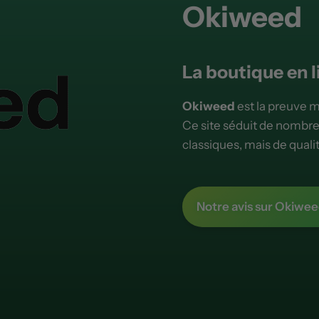
Okiweed
La boutique en l
Okiweed
est la preuve 
Ce site séduit de nomb
classiques, mais de quali
Notre avis sur Okiwe