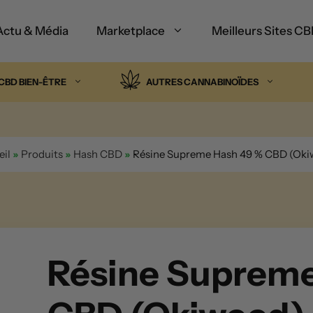
Actu & Média
Marketplace
Meilleurs Sites C
CBD BIEN-ÊTRE
AUTRES CANNABINOÏDES
il
»
Produits
»
Hash CBD
»
Résine Supreme Hash 49 % CBD (Oki
Résine Supreme