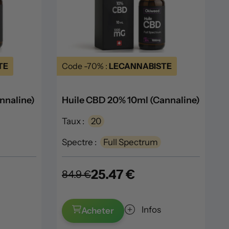
TE
Code -70% :
LECANNABISTE
nnaline)
Huile CBD 20% 10ml (Cannaline)
Taux :
20
Spectre :
Full Spectrum
25.47 €
84.9 €
Infos
Acheter