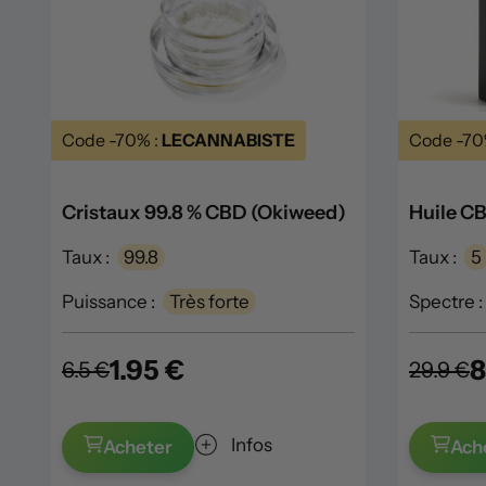
Code -70% :
LECANNABISTE
Code -70
Cristaux 99.8 % CBD (Okiweed)
Huile CB
Taux :
99.8
Taux :
5
Puissance :
Très forte
Spectre :
1.95 €
8
6.5 €
29.9 €
Infos
Acheter
Ach