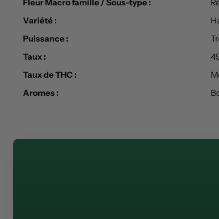
Fleur Macro famille / Sous-type :
R
Variété :
H
Puissance :
Tr
Taux :
4
Taux de THC :
Mo
Aromes :
Bo