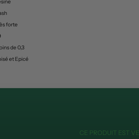
ésine
ash
ès forte
9
ins de 0,3
isé et Epicé
CE PRODUIT EST V