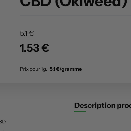
CBD (Okiweed)
5.1 €
1.53 €
Prix pour 1g.
5.1 €/gramme
Description pro
BD