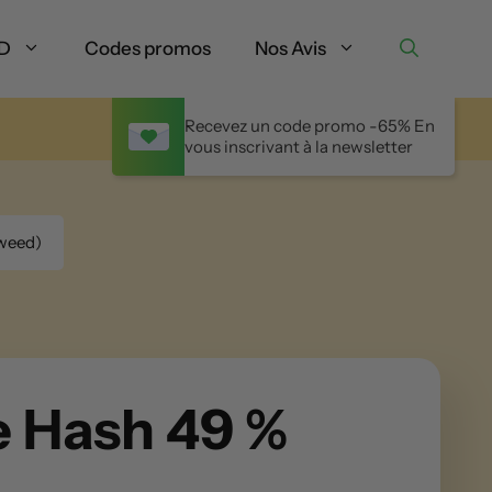
BD
Codes promos
Nos Avis
Recevez un code promo -65% En
vous inscrivant à la newsletter
weed)
 Hash 49 %