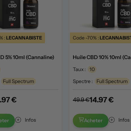
% :
LECANNABISTE
Code -70% :
LECANNABIS
D 5% 10ml (Cannaline)
Huile CBD 10% 10ml (Ca
Taux :
10
Full Spectrum
Spectre :
Full Spectrum
.97 €
14.97 €
49.9 €
Infos
Infos
eter
Acheter