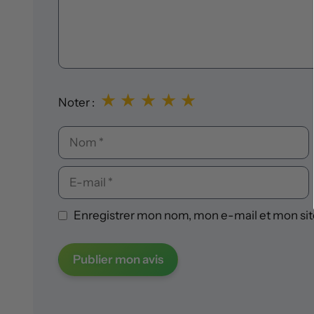
★
★
★
★
★
Noter :
Nom
E-
mail
Enregistrer mon nom, mon e-mail et mon sit