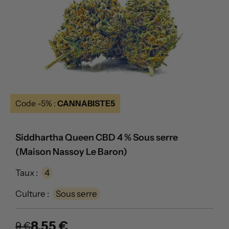
Code -5% :
CANNABISTE5
Siddhartha Queen CBD 4 % Sous serre
(Maison Nassoy Le Baron)
Taux :
4
Culture :
Sous serre
8.55 €
9 €