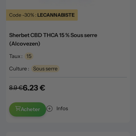
Code -30% :
LECANNABISTE
Sherbet CBD THCA 15 % Sous serre
(Alcovezen)
Taux :
15
Culture :
Sous serre
6.23 €
8.9 €
Infos
Acheter