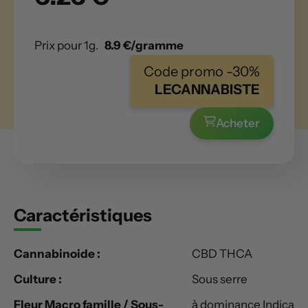
Prix pour 1g.
8.9 €/gramme
Code promo -30%
LECANNABISTE
Acheter
Caractéristiques
Cannabinoide :
CBD THCA
Culture :
Sous serre
Fleur Macro famille / Sous-
à dominance Indica