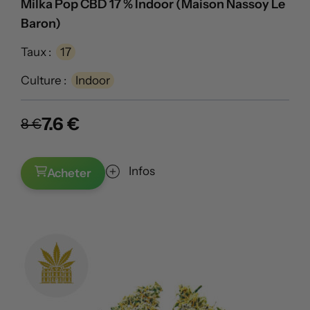
Milka Pop CBD 17 % Indoor (Maison Nassoy Le
Baron)
Taux :
17
Culture :
Indoor
7.6 €
8 €
Infos
Acheter