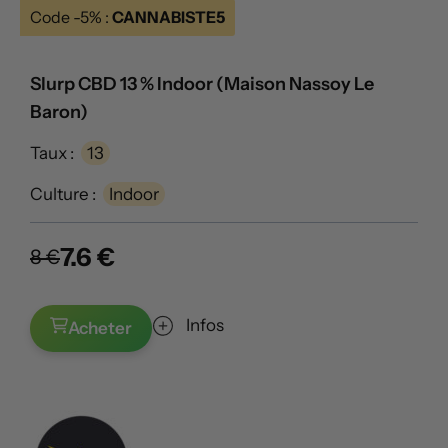
Code -5% :
CANNABISTE5
Slurp CBD 13 % Indoor (Maison Nassoy Le
Baron)
Taux :
13
Culture :
Indoor
7.6 €
8 €
Infos
Acheter