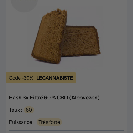
Code -30% :
LECANNABISTE
Hash 3x Filtré 60 % CBD (Alcovezen)
Taux :
60
Puissance :
Très forte