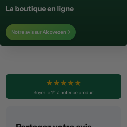
La boutique en ligne
Notre avis sur Alcovezen
★
★
★
★
★
er
Soyez le 1
à noter ce produit
Partagez votre avis