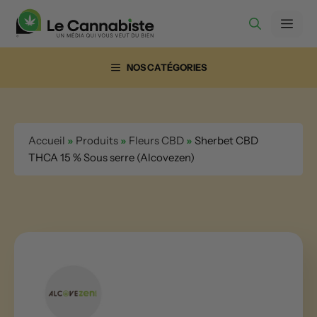
Aller
Men
au
contenu
NOS CATÉGORIES
Accueil
»
Produits
»
Fleurs CBD
»
Sherbet CBD
THCA 15 % Sous serre (Alcovezen)