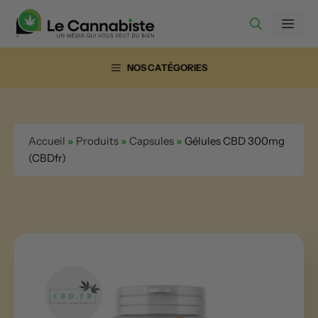
Aller
Men
au
contenu
NOS CATÉGORIES
Accueil
»
Produits
»
Capsules
»
Gélules CBD 300mg
(CBDfr)