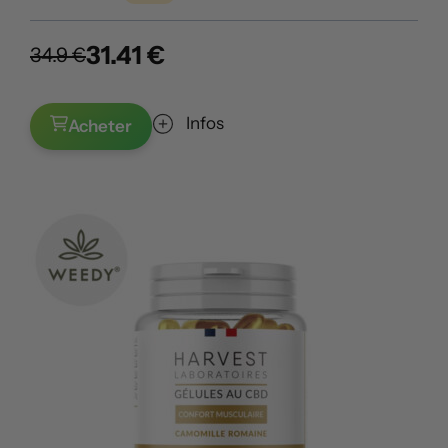
31.41 €
34.9 €
Infos
Acheter