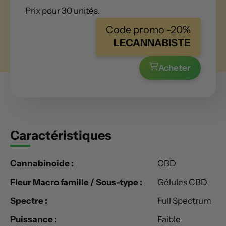
Prix pour 30 unités.
Code promo -20%
LECANNABISTE
Acheter
Caractéristiques
Cannabinoide :
CBD
Fleur Macro famille / Sous-type :
Gélules CBD
Spectre :
Full Spectrum
Puissance :
Faible