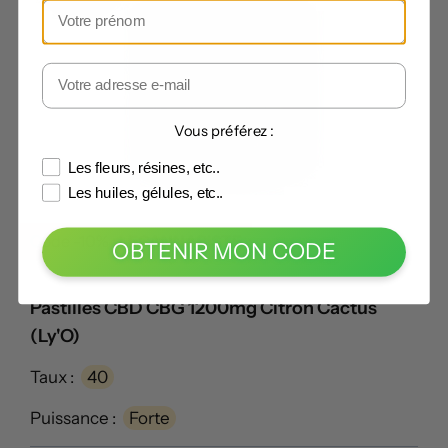
Vous préférez :
Les fleurs, résines, etc..
Les huiles, gélules, etc..
Code -10% :
LECANNABISTE
OBTENIR MON CODE
Pastilles CBD CBG 1200mg Citron Cactus
(Ly'O)
Taux :
40
Puissance :
Forte