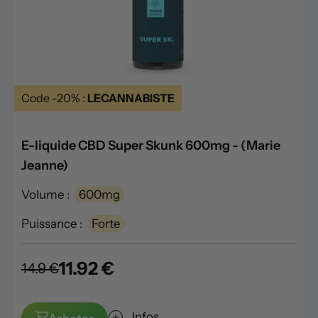
Code -20% :
LECANNABISTE
E-liquide CBD Super Skunk 600mg - (Marie
Jeanne)
Volume :
600mg
Puissance :
Forte
11.92 €
14.9 €
Infos