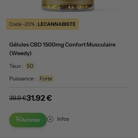
Code -20% :
LECANNABISTE
Gélules CBD 1500mg Confort Musculaire
(Weedy)
Taux :
50
Puissance :
Forte
31.92 €
39.9 €
Infos
Acheter