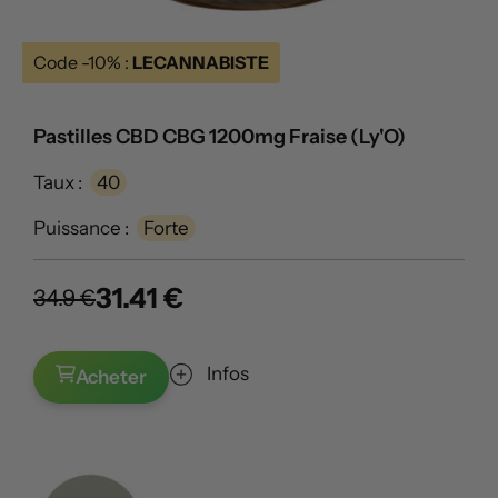
Code -10% :
LECANNABISTE
Pastilles CBD CBG 1200mg Fraise (Ly'O)
Taux :
40
Puissance :
Forte
31.41 €
34.9 €
Infos
Acheter