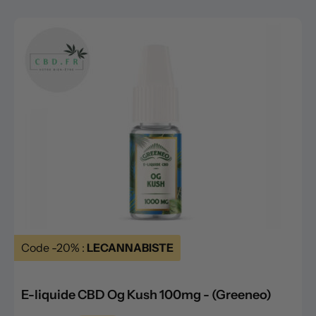
Code -20% :
LECANNABISTE
E-liquide CBD Og Kush 100mg - (Greeneo)