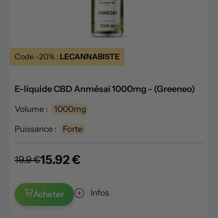
Code -20% :
LECANNABISTE
E-liquide CBD Anmésai 1000mg - (Greeneo)
Volume :
1000mg
Puissance :
Forte
15.92 €
19.9 €
Infos
Acheter