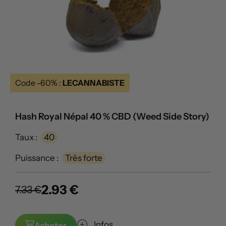
Code -60% :
LECANNABISTE
Hash Royal Népal 40 % CBD (Weed Side Story)
Taux :
40
Puissance :
Très forte
2.93 €
7.33 €
Infos
Acheter