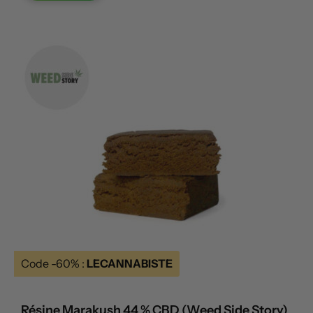
Code -60% :
LECANNABISTE
Résine Marakush 44 % CBD (Weed Side Story)