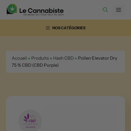
Aller
Men
au
contenu
NOS CATÉGORIES
Accueil
»
Produits
»
Hash CBD
»
Pollen Elevator Dry
75 % CBD (CBD Purple)