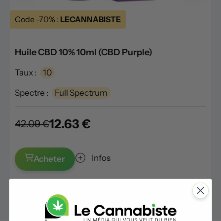
Code -70% :
LECANNABISTE
Huile CBD 10% 10ml (CBD Purple)
Taux :
10
Spectre :
Full Spectrum
12.63 €
42.09 €
Infos
Acheter