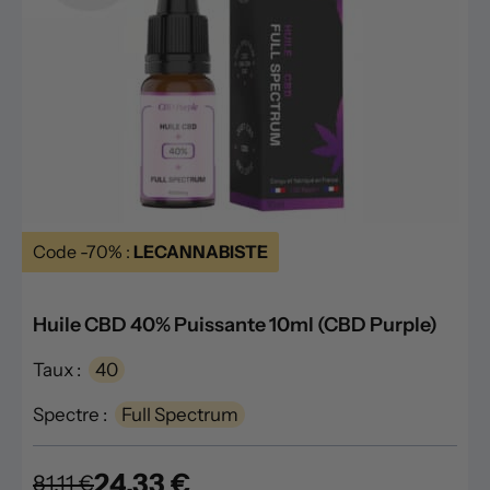
Code -70% :
LECANNABISTE
Huile CBD 40% Puissante 10ml (CBD Purple)
Taux :
40
Spectre :
Full Spectrum
24.33 €
81.11 €