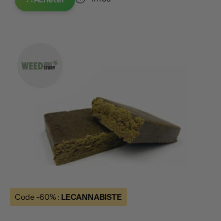
Code -60% :
LECANNABISTE