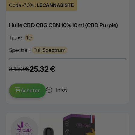
Code -70% :
LECANNABISTE
Huile CBD CBG CBN 10% 10ml (CBD Purple)
Taux :
10
Spectre :
Full Spectrum
25.32 €
84.39 €
Infos
Acheter