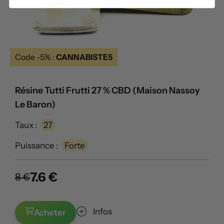
Code -5% :
CANNABISTE5
Résine Tutti Frutti 27 % CBD (Maison Nassoy
Le Baron)
Taux :
27
Puissance :
Forte
7.6 €
8 €
Infos
Acheter