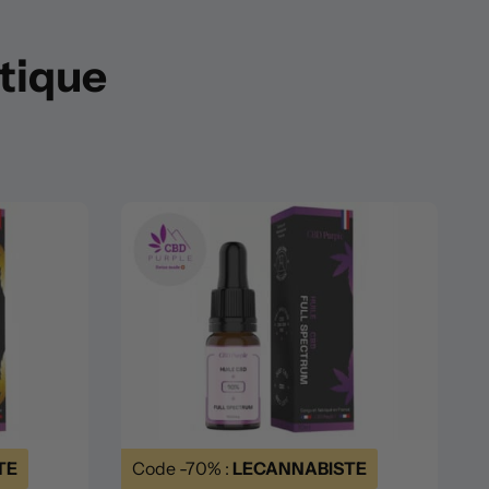
utique
TE
Code -70% :
LECANNABISTE