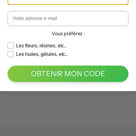
Vous préférez :
Les fleurs, résines, etc..
e dans le navigateur pour mon prochain commentaire.
Les huiles, gélules, etc..
OBTENIR MON CODE