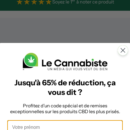
★
★
★
★
★
er
Soyez le 1
à noter ce produit
Jusqu'à 65% de réduction, ça
vous dit ?
Profitez d'un code spécial et de remises
exceptionnelles sur les produits CBD les plus prisés.