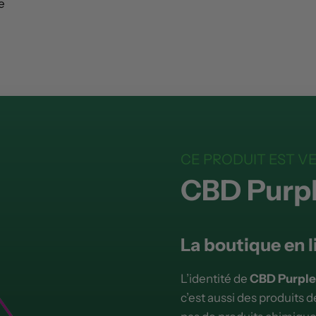
e
CE PRODUIT EST V
CBD Purp
La boutique en l
L’identité de
CBD Purple
c’est aussi des produits d