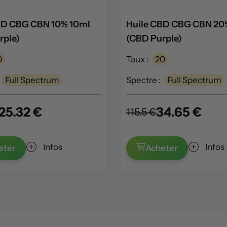
BD CBG CBN 10% 10ml
Huile CBD CBG CBN 20
rple)
(CBD Purple)
0
Taux :
20
Full Spectrum
Spectre :
Full Spectrum
25.32 €
34.65 €
115.5 €
Infos
Infos
eter
Acheter