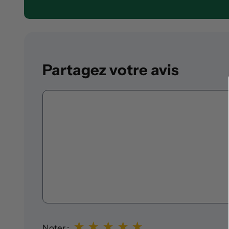
Partagez votre avis
Commentaire
★
★
★
★
★
Noter :