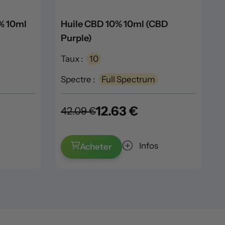
% 10ml
Huile CBD 10% 10ml (CBD
Purple)
Taux :
10
Spectre :
Full Spectrum
12.63 €
42.09 €
Infos
Acheter