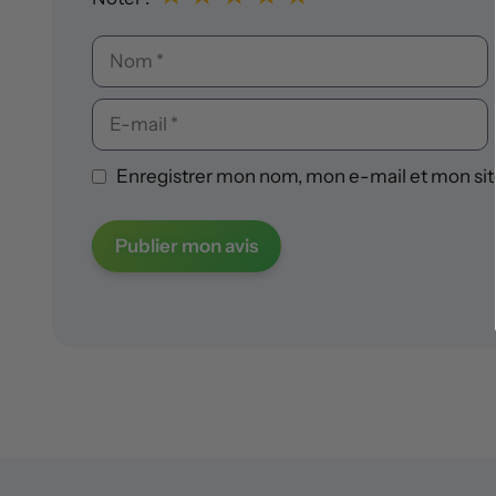
Nom
E-
mail
Enregistrer mon nom, mon e-mail et mon sit