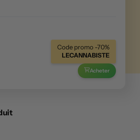
Code promo -70%
LECANNABISTE
Acheter
duit