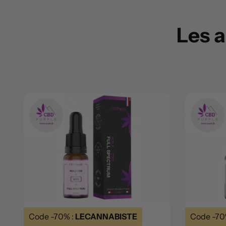
Les a
Code -70% :
LECANNABISTE
Code -70