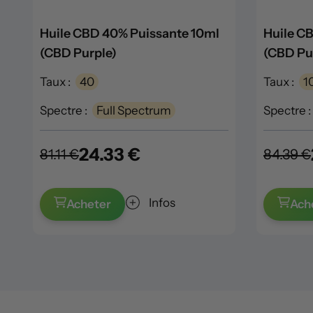
Huile CBD 40% Puissante 10ml
Huile C
(CBD Purple)
(CBD Pu
Taux :
40
Taux :
1
Spectre :
Full Spectrum
Spectre :
24.33 €
81.11 €
84.39 €
Infos
Acheter
Ach