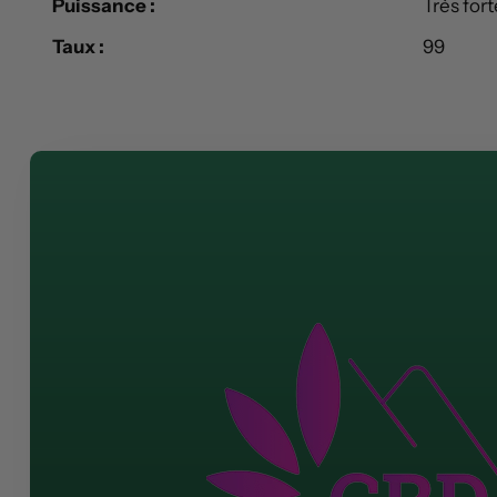
Puissance :
Très fort
Taux :
99