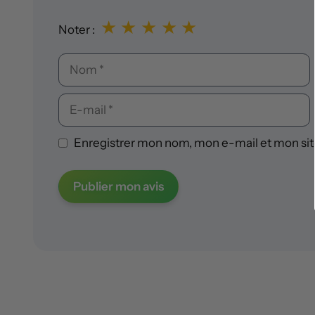
★
★
★
★
★
Noter :
Nom
E-
mail
Enregistrer mon nom, mon e-mail et mon sit