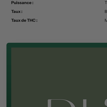
Puissance :
T
Taux :
8
Taux de THC :
M