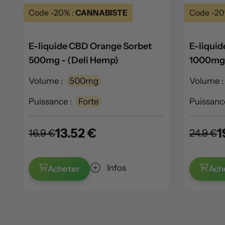
Code -20% :
CANNABISTE
Code -20
E-liquide CBD Orange Sorbet
E-liqui
500mg - (Deli Hemp)
1000mg 
Volume :
500mg
Volume :
Puissance :
Forte
Puissance
13.52 €
1
16.9 €
24.9 €
Infos
Acheter
Ach