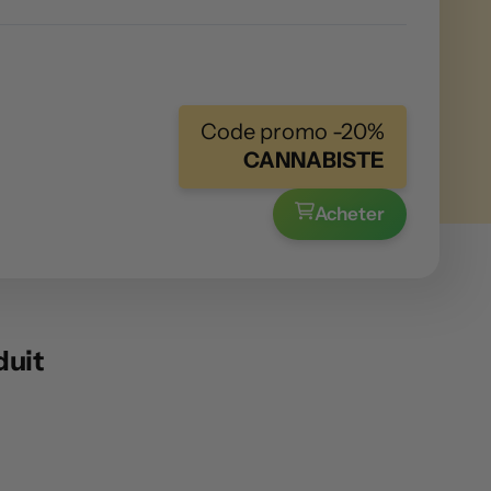
Code promo -20%
CANNABISTE
Acheter
duit