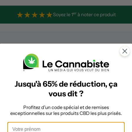
★
★
★
★
★
er
Soyez le 1
à noter ce produit
Jusqu'à 65% de réduction, ça
vous dit ?
Profitez d'un code spécial et de remises
exceptionnelles sur les produits CBD les plus prisés.