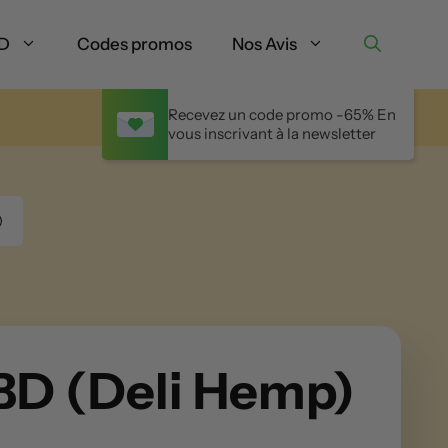
BD
Codes promos
Nos Avis
Recevez un code promo -65% En
vous inscrivant à la newsletter
)
BD (Deli Hemp)