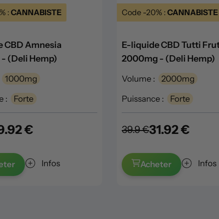
% :
CANNABISTE
Code -20% :
CANNABISTE
de CBD Amnesia
E-liquide CBD Tutti Frut
- (Deli Hemp)
2000mg - (Deli Hemp)
1000mg
Volume :
2000mg
 :
Forte
Puissance :
Forte
9.92 €
31.92 €
39.9 €
Infos
Infos
eter
Acheter