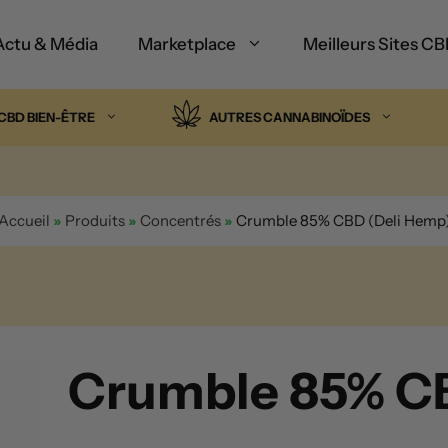
Actu & Média
Marketplace
Meilleurs Sites C
CBD BIEN-ÊTRE
AUTRES CANNABINOÏDES
Accueil
»
Produits
»
Concentrés
»
Crumble 85% CBD (Deli Hemp
Crumble 85% C