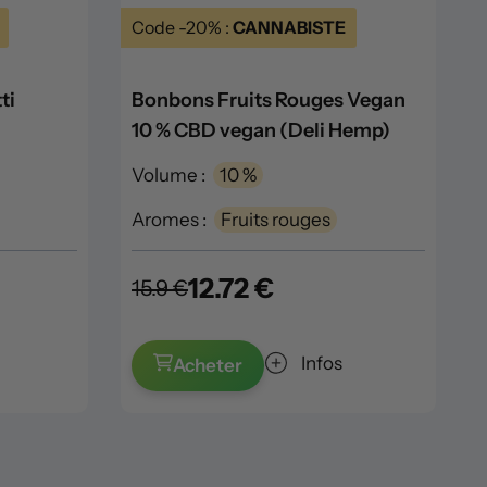
Code -20% :
CANNABISTE
ti
Bonbons Fruits Rouges Vegan
10 % CBD vegan (Deli Hemp)
Volume :
10 %
Aromes :
Fruits rouges
12.72 €
15.9 €
Infos
Acheter