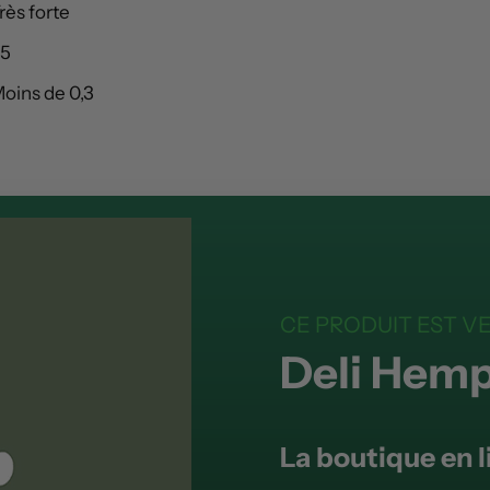
rès forte
5
oins de 0,3
CE PRODUIT EST V
Deli Hem
La boutique en l