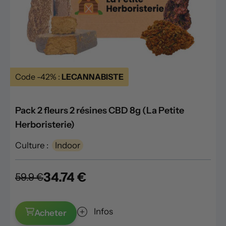
Code -42% :
LECANNABISTE
Pack 2 fleurs 2 résines CBD 8g (La Petite
Herboristerie)
Culture :
Indoor
34.74 €
59.9 €
Infos
Acheter