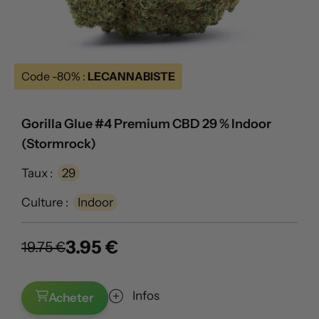
Code -80% :
LECANNABISTE
Gorilla Glue #4 Premium CBD 29 % Indoor
(Stormrock)
Taux :
29
Culture :
Indoor
3.95 €
19.75 €
Infos
Acheter