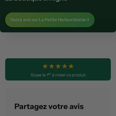
Notre avis sur La Petite Herboristerie
★
★
★
★
★
er
Soyez le 1
à noter ce produit
Partagez votre avis