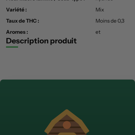
Variété :
Mix
Taux de THC :
Moins de 0,3
Aromes :
et
Description produit