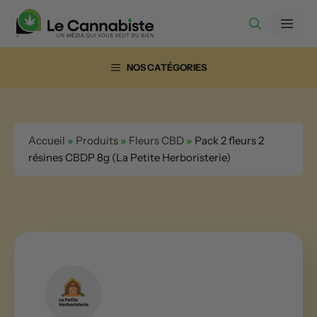
Aller
Men
au
contenu
NOS CATÉGORIES
Accueil
»
Produits
»
Fleurs CBD
»
Pack 2 fleurs 2
résines CBDP 8g (La Petite Herboristerie)