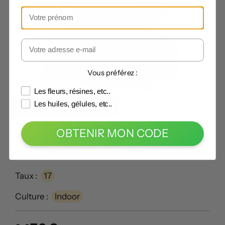
Vous préférez :
Les fleurs, résines, etc..
Les huiles, gélules, etc..
Code -5% :
CANNABISTE5
OBTENIR MON CODE
Milka Pop CBD 17 % Indoor (Maison Nassoy Le
Baron)
Taux :
17
Culture :
Indoor