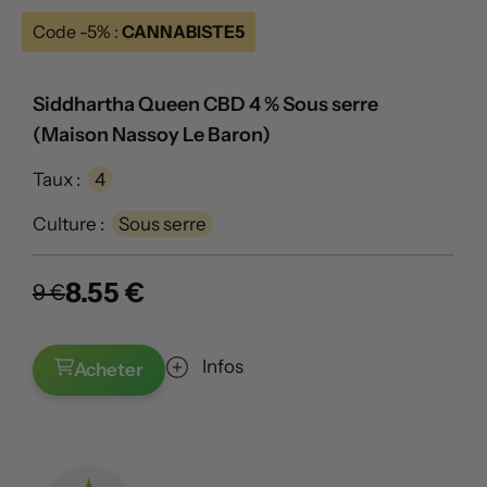
Code -5% :
CANNABISTE5
Siddhartha Queen CBD 4 % Sous serre
(Maison Nassoy Le Baron)
Taux :
4
Culture :
Sous serre
8.55 €
9 €
Infos
Acheter