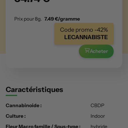
Prix pour 8g.
7.49 €/gramme
Code promo -42%
LECANNABISTE
Acheter
Caractéristiques
Cannabinoide :
CBDP
Culture :
Indoor
Fleur Macro famille / Sous-type :
hybride