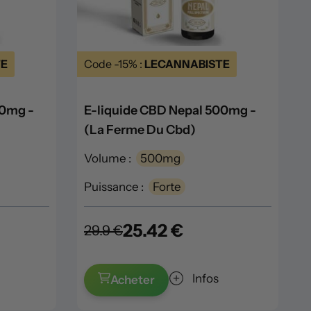
TE
Code -15% :
LECANNABISTE
00mg -
E-liquide CBD Nepal 500mg -
(La Ferme Du Cbd)
Volume :
500mg
Puissance :
Forte
25.42 €
29.9 €
Infos
Acheter