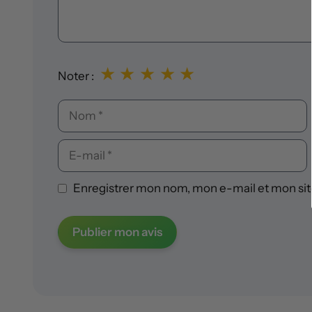
★
★
★
★
★
Noter :
Nom
E-
mail
Enregistrer mon nom, mon e-mail et mon sit