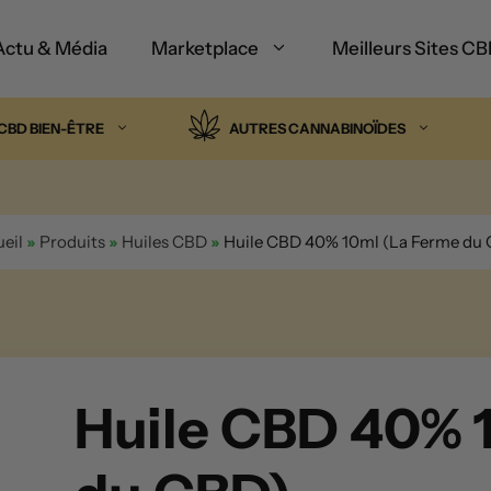
Actu & Média
Marketplace
Meilleurs Sites C
CBD BIEN-ÊTRE
AUTRES CANNABINOÏDES
eil
»
Produits
»
Huiles CBD
»
Huile CBD 40% 10ml (La Ferme du
Huile CBD 40% 