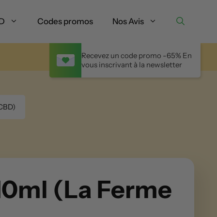
BD
Codes promos
Nos Avis
Recevez un code promo -65% En
vous inscrivant à la newsletter
 CBD)
10ml (La Ferme