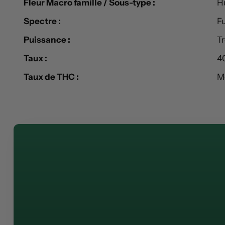
Fleur Macro famille / Sous-type :
H
Spectre :
F
Puissance :
Tr
Taux :
4
Taux de THC :
Mo