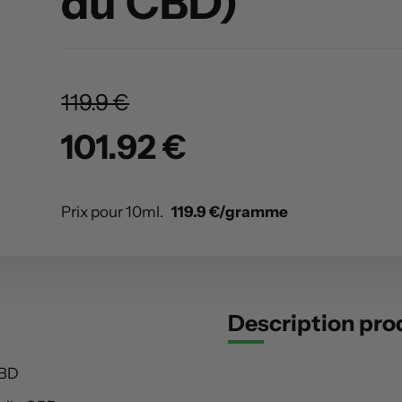
du CBD)
119.9 €
101.92 €
Prix pour 10ml.
119.9 €/gramme
Description pro
BD