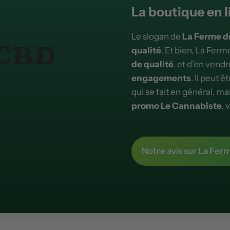
La boutique en l
Le slogan de
La Ferme d
qualité
. Et bien, La Fer
de qualité
, et d’en vendr
engagements
. Il peut 
qui se fait en général, ma
promo Le Cannabiste
, 
Notre avis sur La Fe