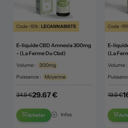
Code -15% :
LECANNABISTE
Code -15
E-liquide CBD Amnesia 300mg
E-liqui
- (La Ferme Du Cbd)
(La Fer
Volume :
300mg
Volume :
Puissance :
Moyenne
Puissance
29.67 €
1
34.9 €
19.9 €
Infos
Acheter
Ach