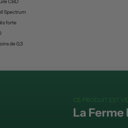
uile CBD
ull Spectrum
ès forte
0
ins de 0,3
CE PRODUIT EST V
La Ferme