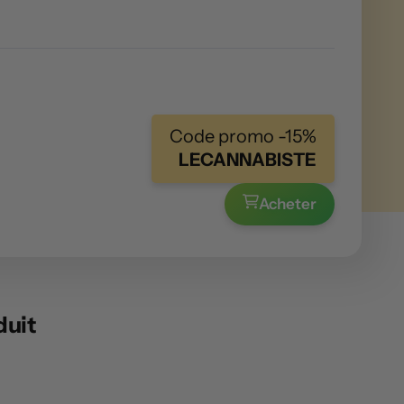
Code promo -15%
LECANNABISTE
Acheter
duit