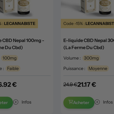
% :
LECANNABISTE
Code -15% :
LECANNABIS
de CBD Nepal 100mg -
E-liquide CBD Nepal 3
me Du Cbd)
(La Ferme Du Cbd)
100mg
Volume :
300mg
 :
Faible
Puissance :
Moyenne
6.92 €
21.17 €
24.9 €
Infos
Infos
eter
Acheter