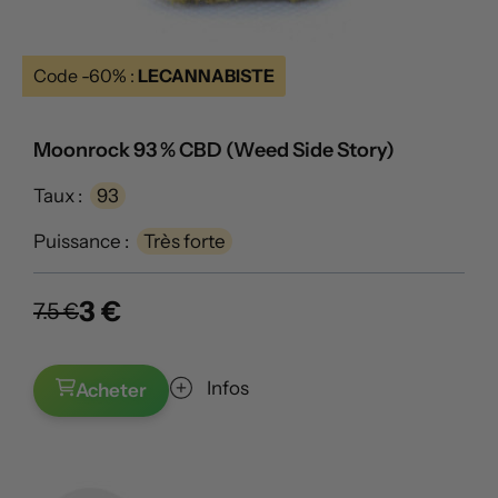
Code -60% :
LECANNABISTE
Moonrock 93 % CBD (Weed Side Story)
Taux :
93
Puissance :
Très forte
3 €
7.5 €
Infos
Acheter