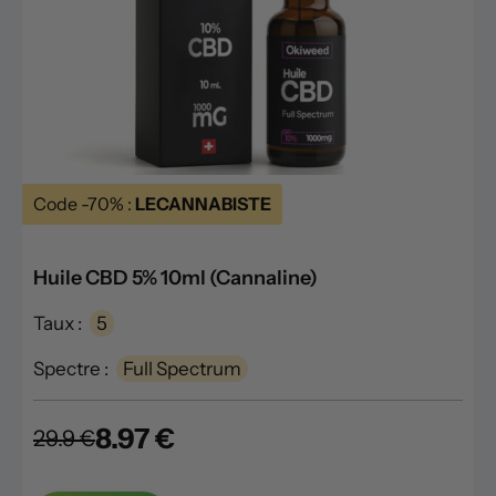
Code -70% :
LECANNABISTE
Huile CBD 5% 10ml (Cannaline)
Taux :
5
Spectre :
Full Spectrum
8.97 €
29.9 €