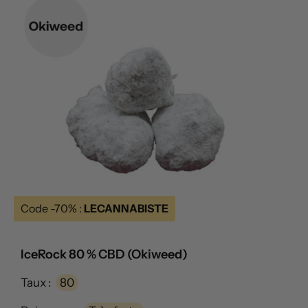
Code -70% :
LECANNABISTE
IceRock 80 % CBD (Okiweed)
Taux :
80