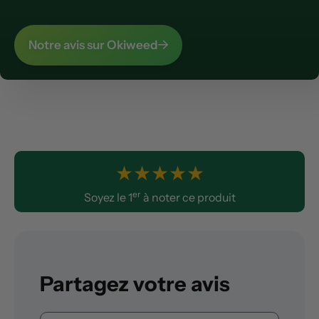
Notre avis sur Okiweed
★
★
★
★
★
er
Soyez le 1
à noter ce produit
Partagez votre avis