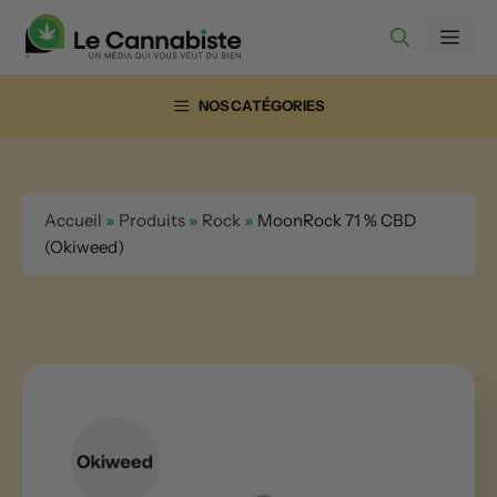
Aller
Men
au
contenu
NOS CATÉGORIES
Accueil
»
Produits
»
Rock
»
MoonRock 71 % CBD
(Okiweed)