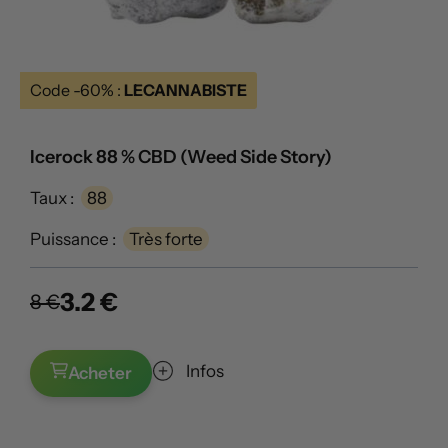
Code -60% :
LECANNABISTE
Icerock 88 % CBD (Weed Side Story)
Taux :
88
Puissance :
Très forte
3.2 €
8 €
Infos
Acheter