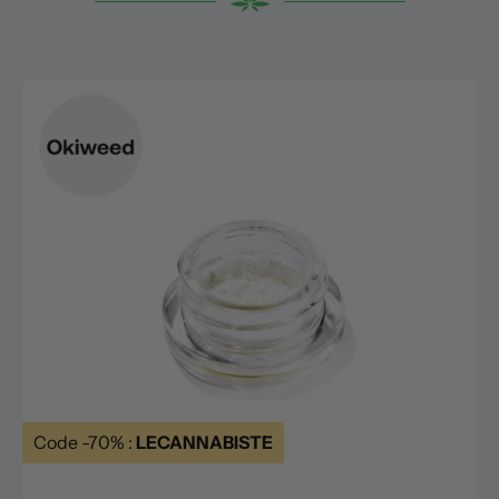
Code -70% :
LECANNABISTE