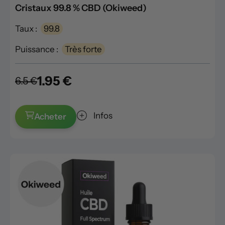
Cristaux 99.8 % CBD (Okiweed)
Taux :
99.8
Puissance :
Très forte
1.95 €
6.5 €
Infos
Acheter