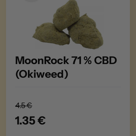
MoonRock 71 % CBD
(Okiweed)
4.5 €
1.35 €