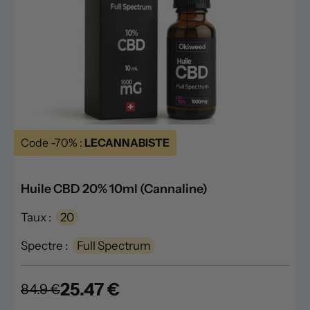
Code -70% :
LECANNABISTE
Huile CBD 20% 10ml (Cannaline)
Taux :
20
Spectre :
Full Spectrum
25.47 €
84.9 €