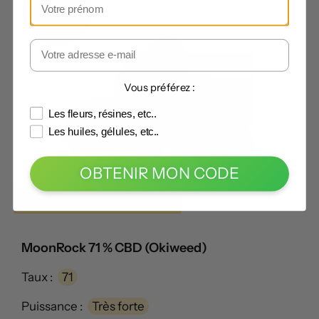
Vous préférez :
Les fleurs, résines, etc..
Les huiles, gélules, etc..
OBTENIR MON CODE
Code -70% :
LECANNABISTE
MoonRock 71 % CBD (Okiweed)
Taux :
71
Puissance :
Très forte