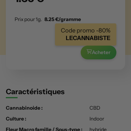
Prix pour 1g.
8.25 €/gramme
Code promo -80%
LECANNABISTE
Acheter
Caractéristiques
Cannabinoide :
CBD
Culture :
Indoor
Fleur Macro famille / Sous-type :
hybride