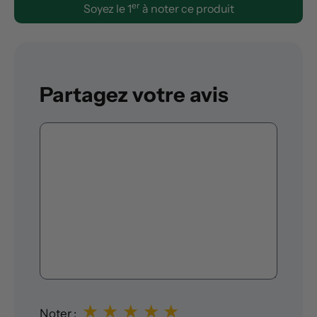
er
Soyez le 1
à noter ce produit
Partagez votre avis
Commentaire
★
★
★
★
★
Noter :