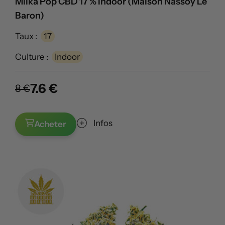
Milka Pop CBD 17 % Indoor (Maison Nassoy Le
Baron)
Taux :
17
Culture :
Indoor
7.6 €
8 €
Infos
Acheter