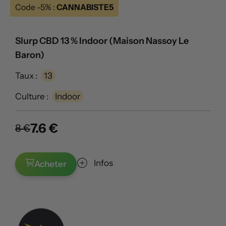
Code -5% :
CANNABISTE5
Slurp CBD 13 % Indoor (Maison Nassoy Le
Baron)
Taux :
13
Culture :
Indoor
7.6 €
8 €
Infos
Acheter