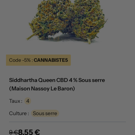
Code -5% :
CANNABISTE5
Siddhartha Queen CBD 4 % Sous serre
(Maison Nassoy Le Baron)
Taux :
4
Culture :
Sous serre
8.55 €
9 €