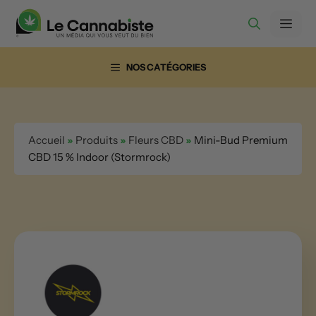
Aller
Men
au
contenu
NOS CATÉGORIES
Accueil
»
Produits
»
Fleurs CBD
»
Mini-Bud Premium
CBD 15 % Indoor (Stormrock)