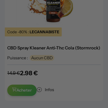
Code -80% :
LECANNABISTE
CBD Spray Kleaner Anti-Thc Cola (Stormrock)
Puissance :
Aucun CBD
2.98 €
14.9 €
Infos
Acheter