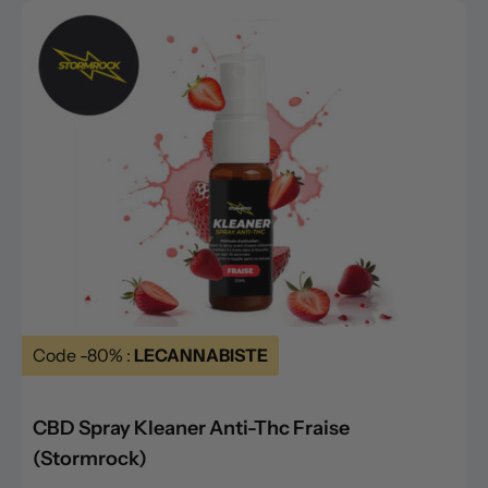
Code -80% :
LECANNABISTE
CBD Spray Kleaner Anti-Thc Fraise
(Stormrock)