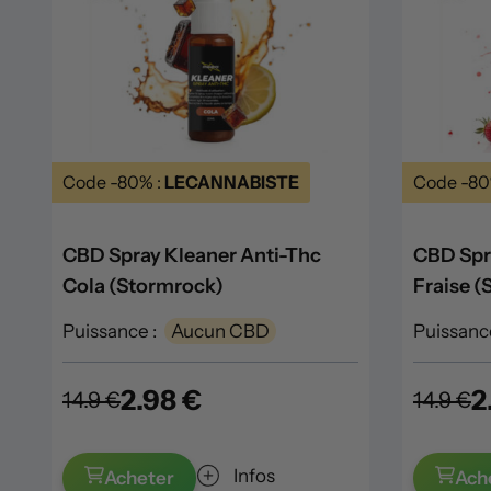
Code -80% :
LECANNABISTE
Code -80
CBD Spray Kleaner Anti-Thc
CBD Spr
Cola (Stormrock)
Fraise 
Puissance :
Aucun CBD
Puissance
2.98 €
2
14.9 €
14.9 €
Infos
Acheter
Ach