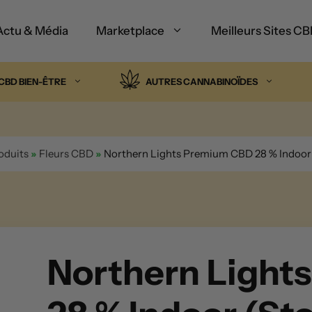
Actu & Média
Marketplace
Meilleurs Sites C
CBD BIEN-ÊTRE
AUTRES CANNABINOÏDES
oduits
»
Fleurs CBD
»
Northern Lights Premium CBD 28 % Indoor
Northern Light