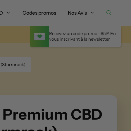
BD
Codes promos
Nos Avis
Recevez un code promo -65% En
vous inscrivant à la newsletter
 (Stormrock)
s Premium CBD