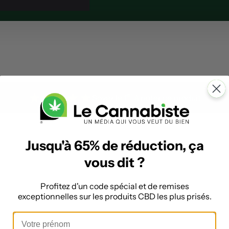
★
★
★
★
★
er
Soyez le 1
à noter ce produit
Jusqu'à 65% de réduction, ça
vous dit ?
Profitez d'un code spécial et de remises
exceptionnelles sur les produits CBD les plus prisés.