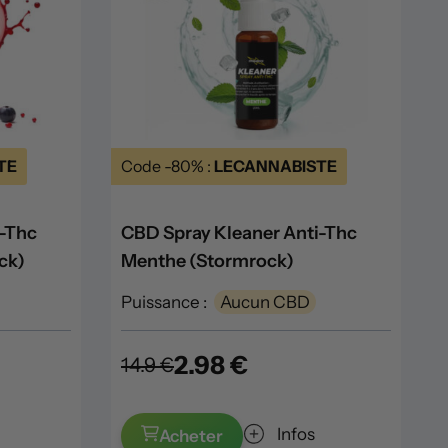
TE
Code -80% :
LECANNABISTE
i-Thc
CBD Spray Kleaner Anti-Thc
ck)
Menthe (Stormrock)
Puissance :
Aucun CBD
2.98 €
14.9 €
Infos
Acheter