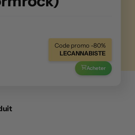
ormrock)
Code promo -80%
LECANNABISTE
Acheter
duit