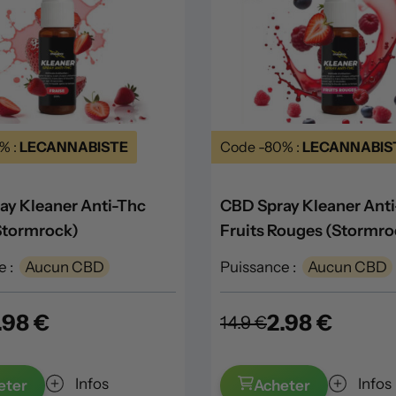
% :
LECANNABISTE
Code -80% :
LECANNABIS
ay Kleaner Anti-Thc
CBD Spray Kleaner Ant
(Stormrock)
Fruits Rouges (Stormro
 :
Aucun CBD
Puissance :
Aucun CBD
.98 €
2.98 €
14.9 €
Infos
Infos
eter
Acheter