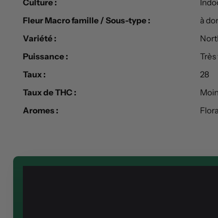
Culture :
Indo
Fleur Macro famille / Sous-type :
à do
Variété :
Nort
Puissance :
Très 
Taux :
28
Taux de THC :
Moin
Aromes :
Flora