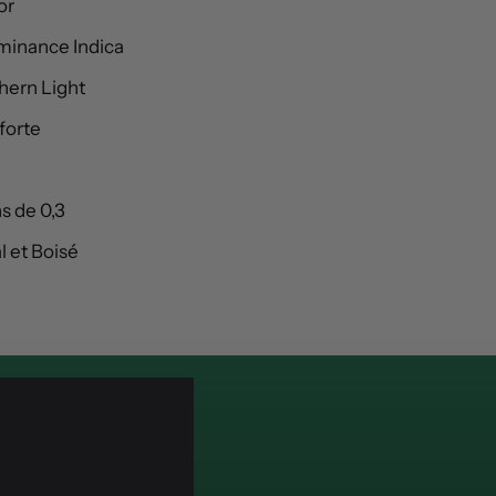
or
minance Indica
hern Light
forte
s de 0,3
l et Boisé