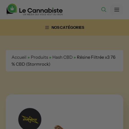
Aller
Men
au
contenu
NOS CATÉGORIES
Accueil
»
Produits
»
Hash CBD
»
Résine Filtrée x3 76
% CBD (Stormrock)