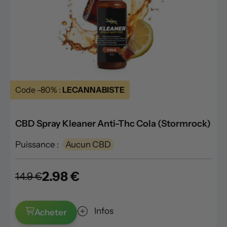
Code -80% :
LECANNABISTE
CBD Spray Kleaner Anti-Thc Cola (Stormrock)
Puissance :
Aucun CBD
2.98 €
14.9 €
Infos
Acheter