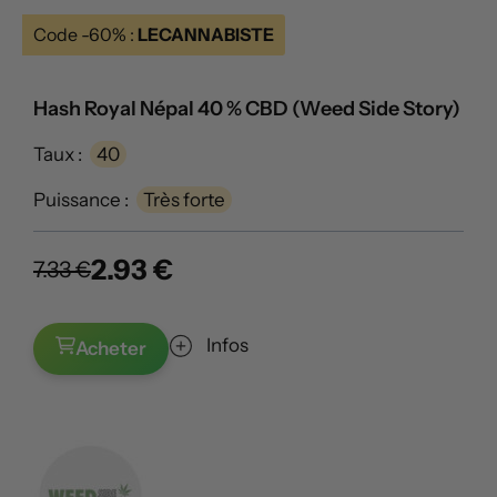
Code -60% :
LECANNABISTE
Hash Royal Népal 40 % CBD (Weed Side Story)
Taux :
40
Puissance :
Très forte
2.93 €
7.33 €
Infos
Acheter