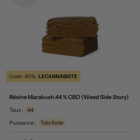
Code -60% :
LECANNABISTE
Résine Marakush 44 % CBD (Weed Side Story)
Taux :
44
Puissance :
Très forte