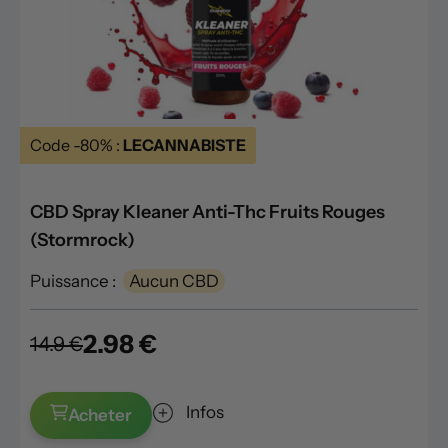
Code -80% :
LECANNABISTE
CBD Spray Kleaner Anti-Thc Fruits Rouges
(Stormrock)
Puissance :
Aucun CBD
2.98 €
14.9 €
Infos
Acheter