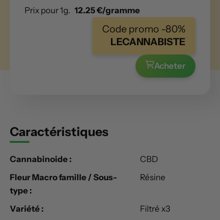
Prix pour 1g.
12.25 €/gramme
Code promo -80%
LECANNABISTE
Acheter
Caractéristiques
Cannabinoide :
CBD
Fleur Macro famille / Sous-
Résine
type :
Variété :
Filtré x3