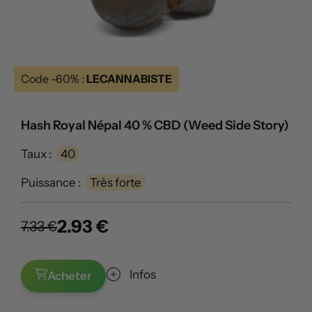
Code -60% :
LECANNABISTE
Hash Royal Népal 40 % CBD (Weed Side Story)
Taux :
40
Puissance :
Très forte
2.93 €
7.33 €
Infos
Acheter