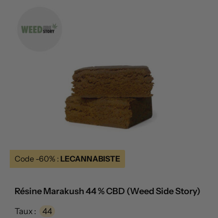
Code -60% :
LECANNABISTE
Résine Marakush 44 % CBD (Weed Side Story)
Taux :
44