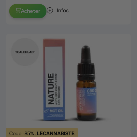
Infos
Acheter
Code -85% :
LECANNABISTE