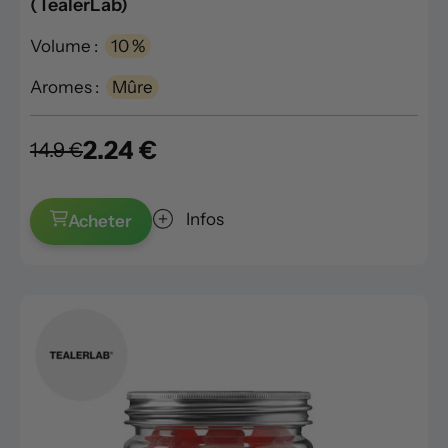
(TealerLab)
Volume :
10 %
Aromes :
Mûre
2.24 €
14.9 €
Infos
Acheter