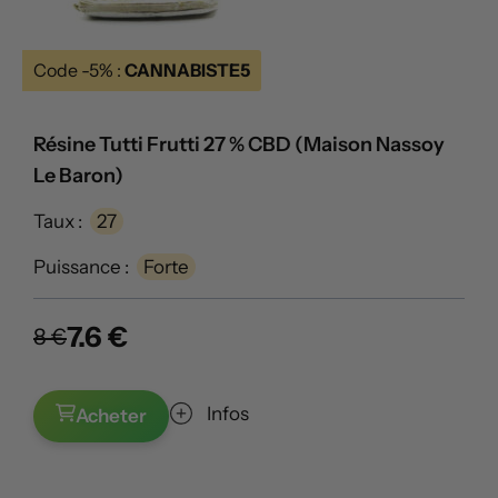
Code -5% :
CANNABISTE5
Résine Tutti Frutti 27 % CBD (Maison Nassoy
Le Baron)
Taux :
27
Puissance :
Forte
7.6 €
8 €
Infos
Acheter