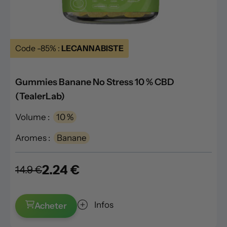
Code -85% :
LECANNABISTE
Gummies Banane No Stress 10 % CBD
(TealerLab)
Volume :
10 %
Aromes :
Banane
2.24 €
14.9 €
Infos
Acheter