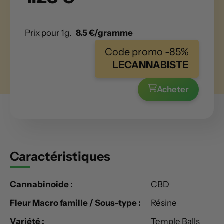
Prix pour 1g.
8.5 €/gramme
Code promo -85%
LECANNABISTE
Acheter
Caractéristiques
Cannabinoide :
CBD
Fleur Macro famille / Sous-type :
Résine
Variété :
Temple Balls