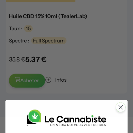
Huile CBD 15% 10ml (TealerLab)
Taux :
15
Spectre :
Full Spectrum
5.37 €
35.8 €
Infos
Acheter