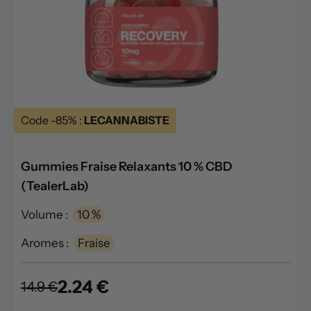
Code -85% :
LECANNABISTE
Gummies Fraise Relaxants 10 % CBD
(TealerLab)
Volume :
10 %
Aromes :
Fraise
2.24 €
14.9 €