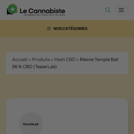
Aller
Men
au
contenu
NOS CATÉGORIES
Accueil
»
Produits
»
Hash CBD
»
Résine Temple Ball
36 % CBD (TealerLab)