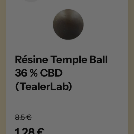
Résine Temple Ball
36 % CBD
(TealerLab)
8.5 €
1.28 €