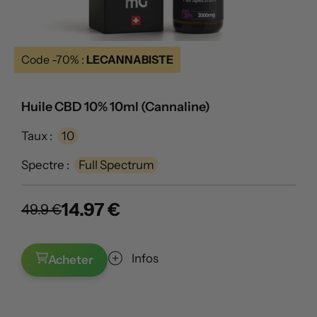
Code -70% :
LECANNABISTE
Huile CBD 10% 10ml (Cannaline)
Taux :
10
Spectre :
Full Spectrum
14.97 €
49.9 €
Infos
Acheter