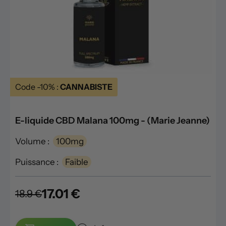
Code -10% :
CANNABISTE
E-liquide CBD Malana 100mg - (Marie Jeanne)
Volume :
100mg
Puissance :
Faible
17.01 €
18.9 €