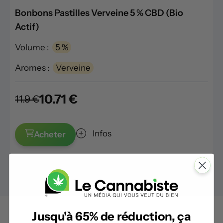
Bonbons Pastilles Verveine 5 % CBD (Bio
Actif)
Volume :
5 %
Aromes :
Verveine
10.71 €
11.9 €
Infos
Acheter
Jusqu'à 65% de réduction, ça