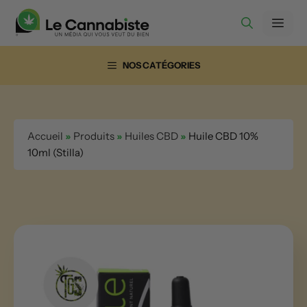
Aller
Men
au
contenu
NOS CATÉGORIES
Accueil
»
Produits
»
Huiles CBD
»
Huile CBD 10%
10ml (Stilla)