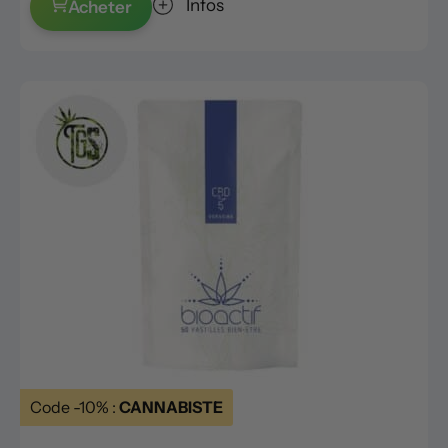
Infos
Acheter
Code -10% :
CANNABISTE