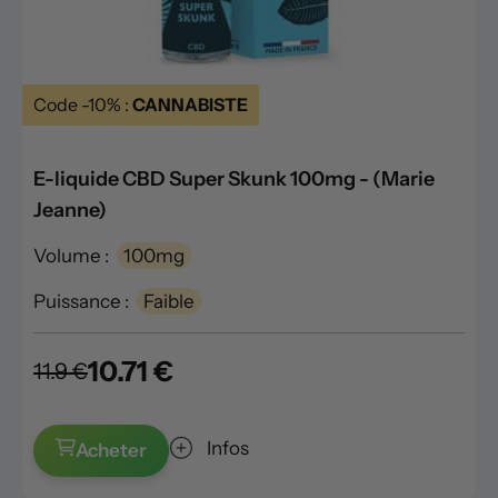
Code -10% :
CANNABISTE
E-liquide CBD Super Skunk 100mg - (Marie
Jeanne)
Volume :
100mg
Puissance :
Faible
10.71 €
11.9 €
Infos
Acheter