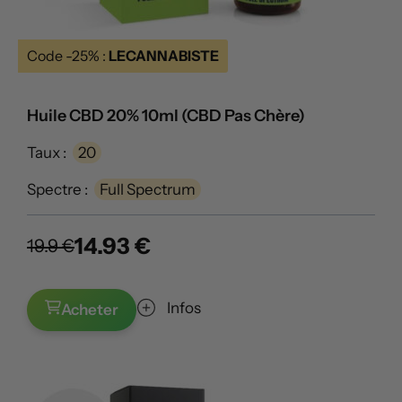
Code -25% :
LECANNABISTE
Huile CBD 20% 10ml (CBD Pas Chère)
Taux :
20
Spectre :
Full Spectrum
14.93 €
19.9 €
Infos
Acheter