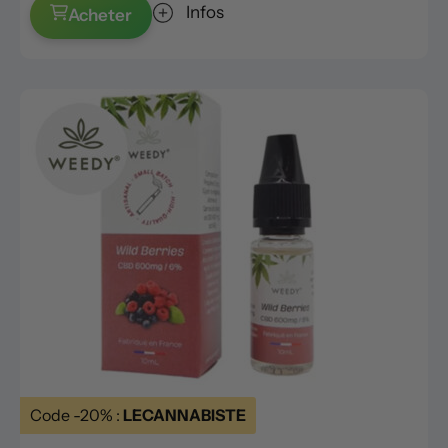
Infos
Acheter
Code -20% :
LECANNABISTE