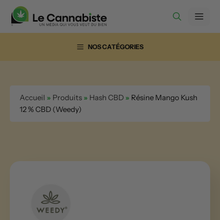
Aller
Men
au
contenu
NOS CATÉGORIES
Accueil
»
Produits
»
Hash CBD
»
Résine Mango Kush
12 % CBD (Weedy)