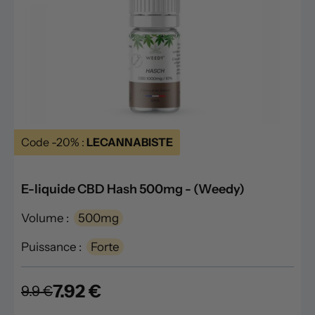
Code -20% :
LECANNABISTE
E-liquide CBD Hash 500mg - (Weedy)
Volume :
500mg
Puissance :
Forte
7.92 €
9.9 €