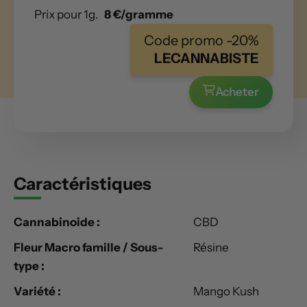
Prix pour 1g.
8 €/gramme
Code promo -20%
LECANNABISTE
Acheter
Caractéristiques
Cannabinoide :
CBD
Fleur Macro famille / Sous-
Résine
type :
Variété :
Mango Kush