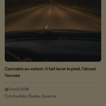
Cannabis au volant : il fait lever le pied, l’alcool
l’ecrase
3 août 2026
Actualités
,
Études
,
Science