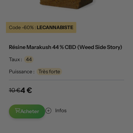
Code -60% :
LECANNABISTE
Résine Marakush 44 % CBD (Weed Side Story)
Taux :
44
Puissance :
Très forte
4 €
10 €
Infos
Acheter