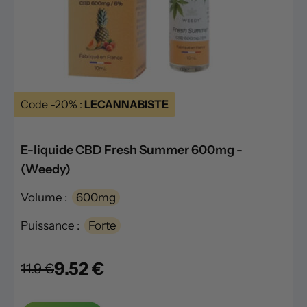
Code -20% :
LECANNABISTE
E-liquide CBD Fresh Summer 600mg -
(Weedy)
Volume :
600mg
Puissance :
Forte
9.52 €
11.9 €