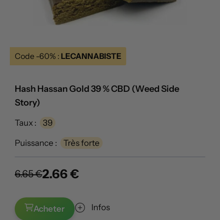
Code -60% :
LECANNABISTE
Hash Hassan Gold 39 % CBD (Weed Side
Story)
Taux :
39
Puissance :
Très forte
2.66 €
6.65 €
Infos
Acheter