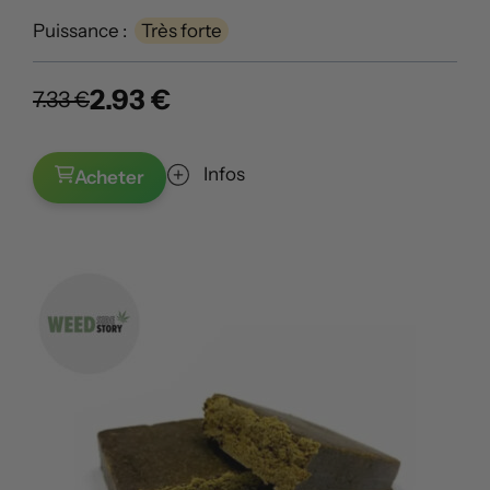
Puissance :
Très forte
2.93 €
7.33 €
Infos
Acheter