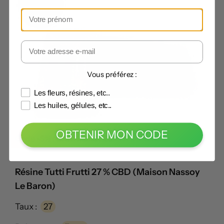
Vous préférez :
Les fleurs, résines, etc..
Les huiles, gélules, etc..
OBTENIR MON CODE
Code -5% :
CANNABISTE5
Résine Tutti Frutti 27 % CBD (Maison Nassoy
Le Baron)
Taux :
27