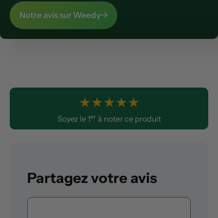
Notre avis sur Weedy
★
★
★
★
★
er
Soyez le 1
à noter ce produit
Partagez votre avis
Commentaire