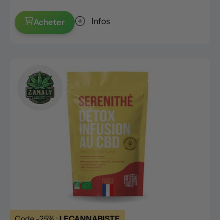
Infos
Acheter
Code -25% :
LECANNABISTE