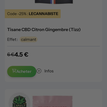
Code -25% :
LECANNABISTE
Tisane CBD Citron Gingembre (Tizz)
Effet :
calmant
4.5 €
6 €
Infos
Acheter