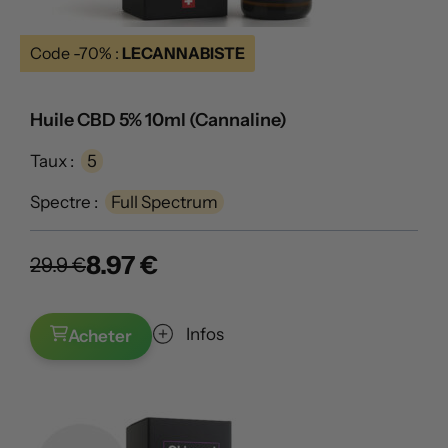
Code -70% :
LECANNABISTE
Huile CBD 5% 10ml (Cannaline)
Taux :
5
Spectre :
Full Spectrum
8.97 €
29.9 €
Infos
Acheter