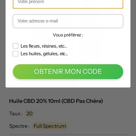
Vous préférez :
Les fleurs, résines, etc..
Les huiles, gélules, etc..
OBTENIR MON CODE
Code -25% :
LECANNABISTE
Huile CBD 20% 10ml (CBD Pas Chère)
Taux :
20
Spectre :
Full Spectrum