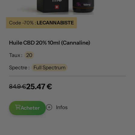
Code -70% :
LECANNABISTE
Huile CBD 20% 10ml (Cannaline)
Taux :
20
Spectre :
Full Spectrum
25.47 €
84.9 €
Infos
Acheter