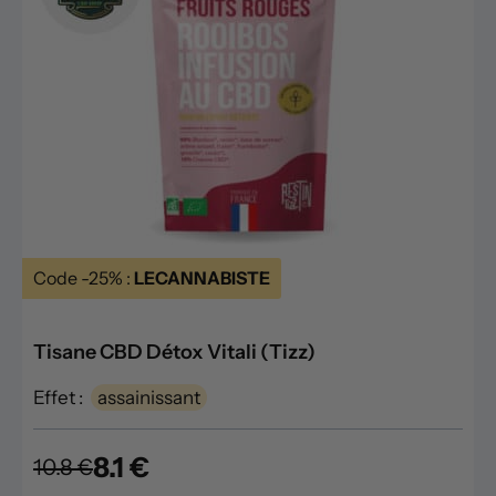
Code -25% :
LECANNABISTE
Tisane CBD Détox Vitali (Tizz)
Effet :
assainissant
8.1 €
10.8 €