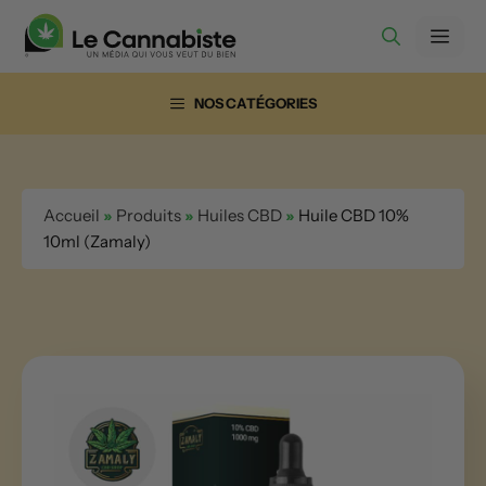
Aller
Men
au
contenu
NOS CATÉGORIES
Accueil
»
Produits
»
Huiles CBD
»
Huile CBD 10%
10ml (Zamaly)