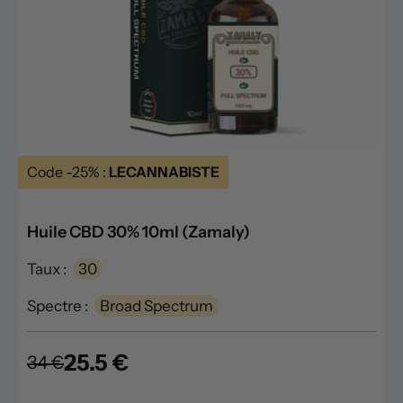
Code -25% :
LECANNABISTE
Huile CBD 30% 10ml (Zamaly)
Taux :
30
Spectre :
Broad Spectrum
25.5 €
34 €