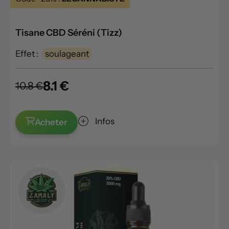
Tisane CBD Séréni (Tizz)
Effet :
soulageant
8.1 €
10.8 €
Infos
Acheter