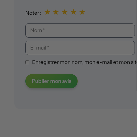
★
★
★
★
★
Noter :
Nom
E-
mail
Enregistrer mon nom, mon e-mail et mon sit