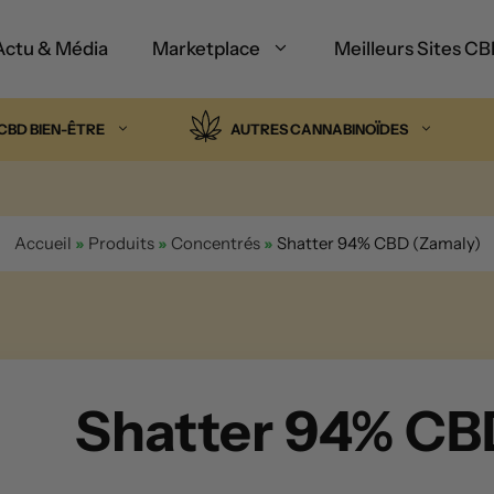
Actu & Média
Marketplace
Meilleurs Sites C
CBD BIEN-ÊTRE
AUTRES CANNABINOÏDES
Accueil
»
Produits
»
Concentrés
»
Shatter 94% CBD (Zamaly)
Shatter 94% CB