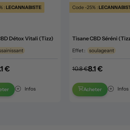
% :
LECANNABISTE
Code -25% :
LECANNABIS
BD Détox Vitali (Tizz)
Tisane CBD Séréni (Tiz
ssainissant
Effet :
soulageant
.1 €
8.1 €
10.8 €
Infos
Infos
eter
Acheter