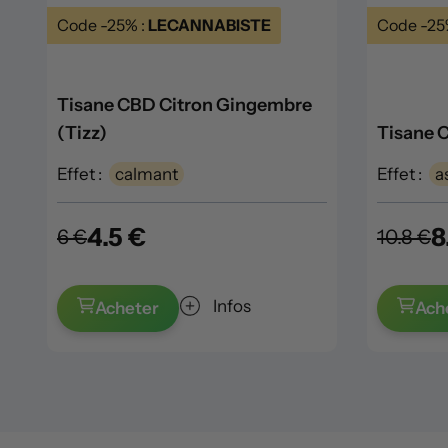
Code -25% :
LECANNABISTE
Code -25
Tisane CBD Citron Gingembre
(Tizz)
Tisane C
Effet :
calmant
Effet :
a
4.5 €
8
6 €
10.8 €
Infos
Acheter
Ach