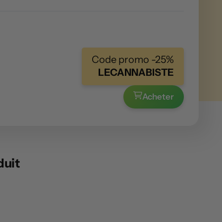
Code promo -25%
LECANNABISTE
Acheter
duit