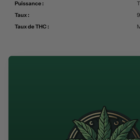
Puissance :
T
Taux :
9
Taux de THC :
M