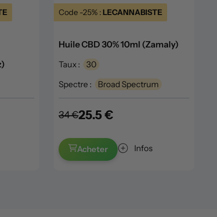
TE
Code -25% :
LECANNABISTE
Huile CBD 30% 10ml (Zamaly)
z)
Taux :
30
Spectre :
Broad Spectrum
25.5 €
34 €
Infos
Acheter