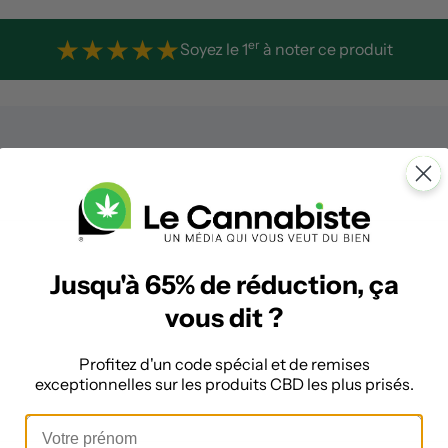
★
★
★
★
★
er
Soyez le 1
à noter ce produit
Jusqu'à 65% de réduction, ça
vous dit ?
Profitez d'un code spécial et de remises
exceptionnelles sur les produits CBD les plus prisés.