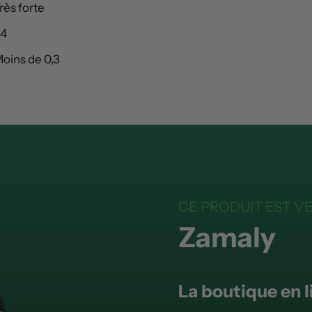
rès forte
4
oins de 0,3
CE PRODUIT EST V
Zamaly
La boutique en l