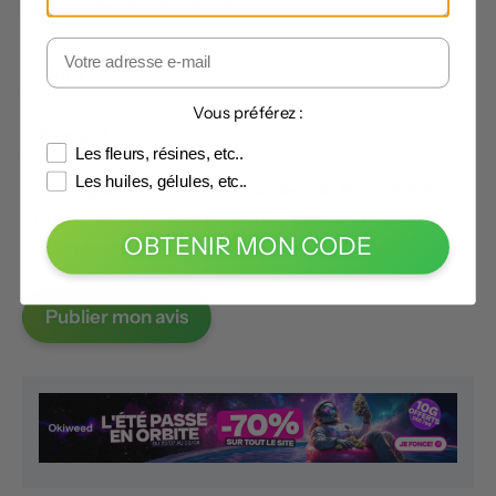
★
★
★
★
★
Noter :
Nom
Vous préférez :
E-
mail
Les fleurs, résines, etc..
Les huiles, gélules, etc..
Enregistrer mon nom, mon e-mail et mon site
dans le navigateur pour mon prochain
OBTENIR MON CODE
commentaire.