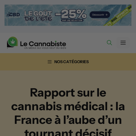
Aller
au
contenu
Men
NOS CATÉGORIES
Rapport sur le
cannabis médical : la
France à l’aube d’un
tournant décisif