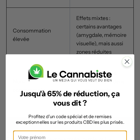
Effets mixtes :
certains avantages
Consommation
(amygdale, mémoire
élevée
visuelle), mais aussi
zones réduites
Résultats stables
Non-
mais inférieurs dans
consommateurs
plusieurs tests
Jusqu'à 65% de réduction, ça
cognitifs
vous dit ?
Profitez d'un code spécial et de remises
exceptionnelles sur les produits CBD les plus prisés.
En résumé, trop n’est pas toujours mieux. La