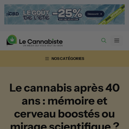
Aller
au
contenu
Men
NOS CATÉGORIES
Le cannabis après 40
ans : mémoire et
cerveau boostés ou
mirage scientifique ?