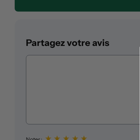
Partagez votre avis
Commentaire
★
★
★
★
★
Noter :