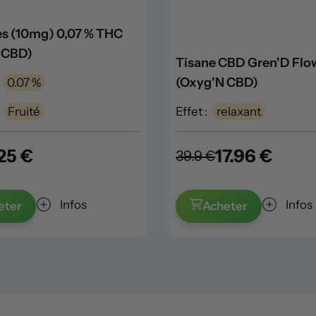
 (10mg) 0,07 % THC
 CBD)
Tisane CBD Gren'D Flo
(Oxyg'N CBD)
0.07 %
Fruité
Effet :
relaxant
.25 €
17.96 €
39.9 €
Infos
Infos
eter
Acheter