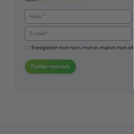
Nom
E-
mail
Enregistrer mon nom, mon e-mail et mon sit