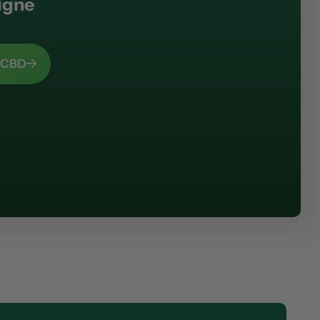
igne
N CBD