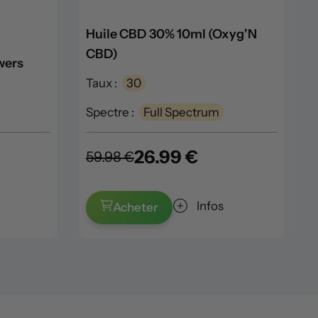
Huile CBD 30% 10ml (Oxyg'N
CBD)
wers
Taux :
30
Spectre :
Full Spectrum
26.99 €
59.98 €
Infos
Acheter