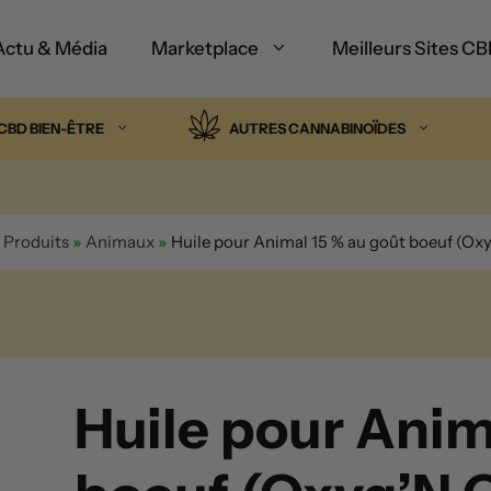
Actu & Média
Marketplace
Meilleurs Sites C
CBD BIEN-ÊTRE
AUTRES CANNABINOÏDES
»
Produits
»
Animaux
»
Huile pour Animal 15 % au goût boeuf (Ox
Huile pour Anim