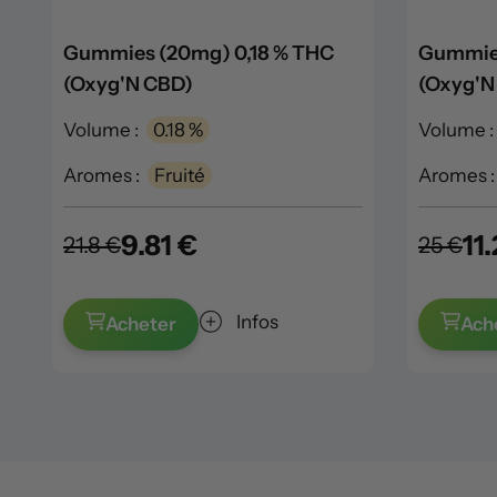
Gummies (20mg) 0,18 % THC
Gummies
(Oxyg'N CBD)
(Oxyg'N
Volume :
0.18 %
Volume :
Aromes :
Fruité
Aromes :
9.81 €
11
21.8 €
25 €
Infos
Acheter
Ach