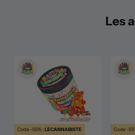
Les a
Code -55% :
LECANNABISTE
Code -55