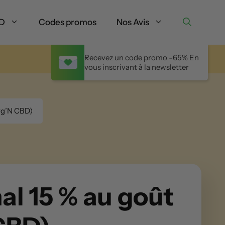
BD
Codes promos
Nos Avis
Recevez un code promo -65% En
vous inscrivant à la newsletter
yg’N CBD)
al 15 % au goût