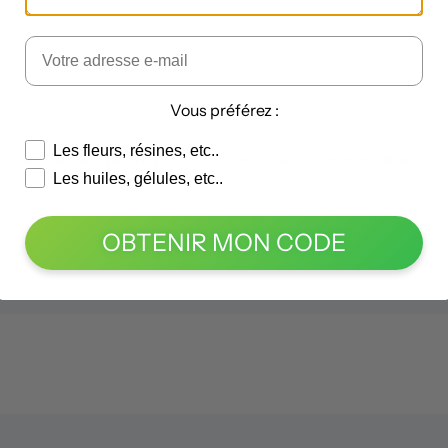
Vous préférez :
Les fleurs, résines, etc..
e dans le navigateur pour mon prochain commentaire.
Les huiles, gélules, etc..
OBTENIR MON CODE