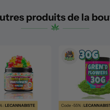
utres produits de la bo
% :
LECANNABISTE
Code -55% :
LECANNABIS