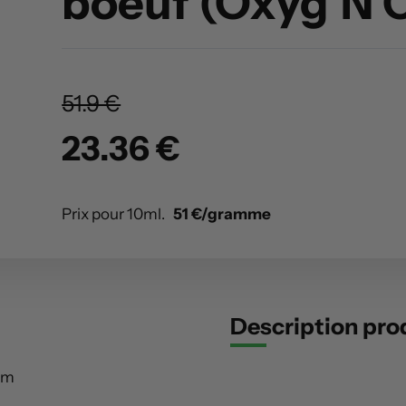
boeuf (Oxyg’N 
51.9 €
23.36 €
Prix pour 10ml.
51 €/gramme
Description pro
um