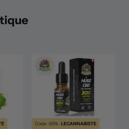
utique
TE
Code -55% :
LECANNABISTE