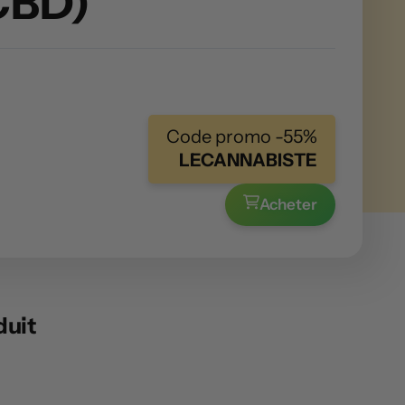
CBD)
Code promo -55%
LECANNABISTE
Acheter
duit