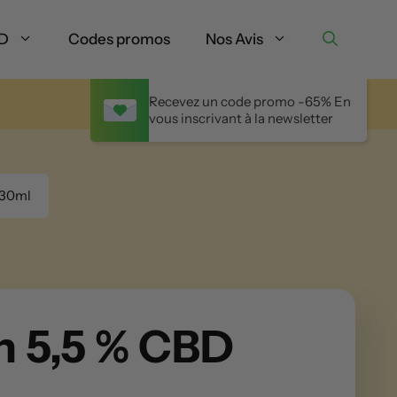
BD
Codes promos
Nos Avis
Recevez un code promo -65% En
vous inscrivant à la newsletter
 30ml
n 5,5 % CBD