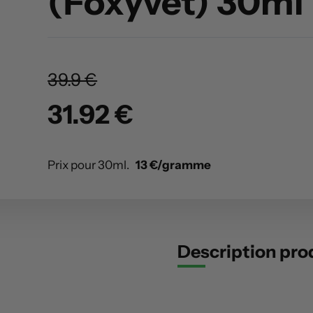
(Foxyvet) 30ml
39.9 €
31.92 €
Prix pour 30ml.
13 €/gramme
Description pro