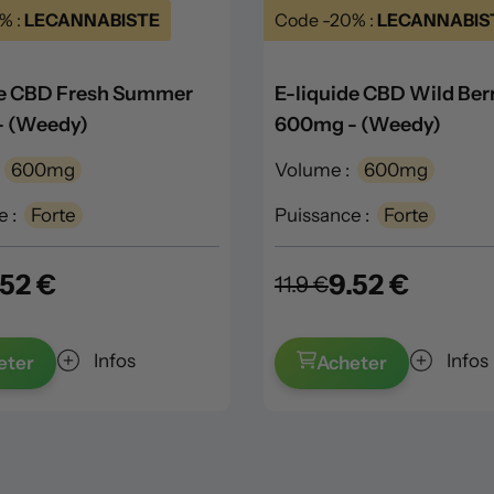
% :
LECANNABISTE
Code -20% :
LECANNABIS
de CBD Fresh Summer
E-liquide CBD Wild Ber
 (Weedy)
600mg - (Weedy)
600mg
Volume :
600mg
 :
Forte
Puissance :
Forte
.52 €
9.52 €
11.9 €
Infos
Infos
eter
Acheter