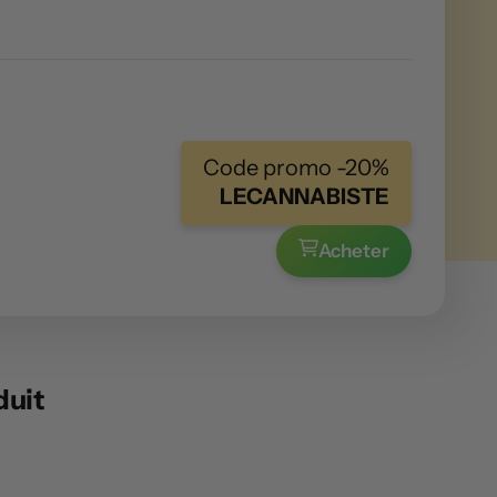
Code promo -20%
LECANNABISTE
Acheter
duit