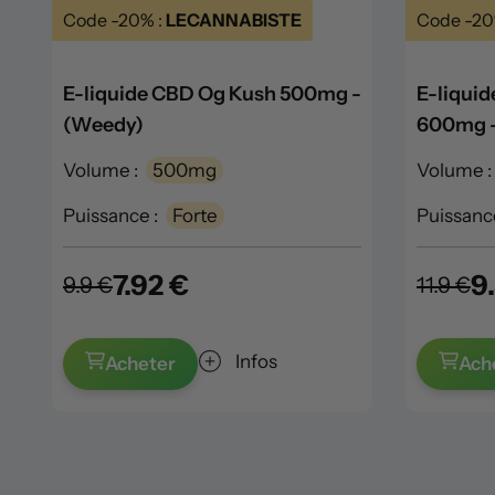
Code -20% :
LECANNABISTE
Code -20
E-liquide CBD Og Kush 500mg -
E-liqui
(Weedy)
600mg -
Volume :
500mg
Volume :
Puissance :
Forte
Puissance
7.92 €
9
9.9 €
11.9 €
Infos
Acheter
Ach