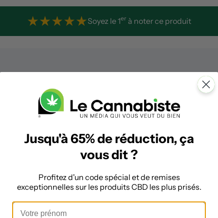
★
★
★
★
★
er
Soyez le 1
à noter ce produit
Jusqu'à 65% de réduction, ça
vous dit ?
Profitez d'un code spécial et de remises
exceptionnelles sur les produits CBD les plus prisés.