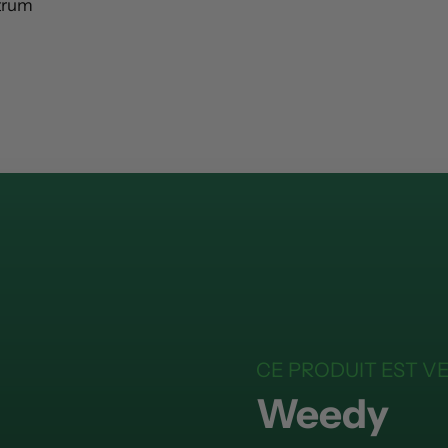
trum
CE PRODUIT EST V
Weedy