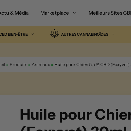
Actu & Média
Marketplace
Meilleurs Sites C
CBD BIEN-ÊTRE
AUTRES CANNABINOÏDES
eil
»
Produits
»
Animaux
»
Huile pour Chien 5,5 % CBD (Foxyvet)
Huile pour Chie