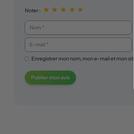
★
★
★
★
★
Noter :
Nom
E-
mail
Enregistrer mon nom, mon e-mail et mon sit