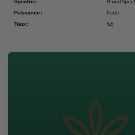
Spectre :
Broad Spec
Puissance :
Forte
Taux :
5.5