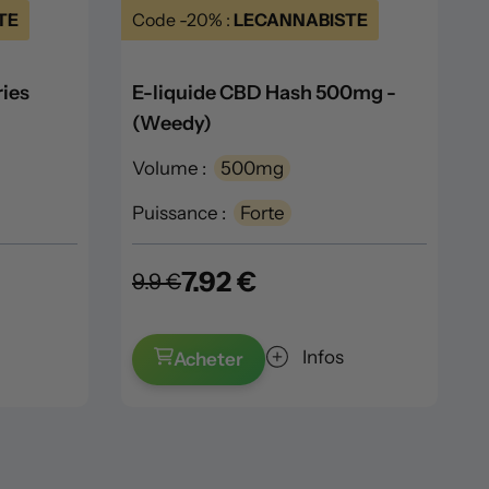
TE
Code -20% :
LECANNABISTE
ries
E-liquide CBD Hash 500mg -
(Weedy)
Volume :
500mg
Puissance :
Forte
7.92 €
9.9 €
Infos
Acheter