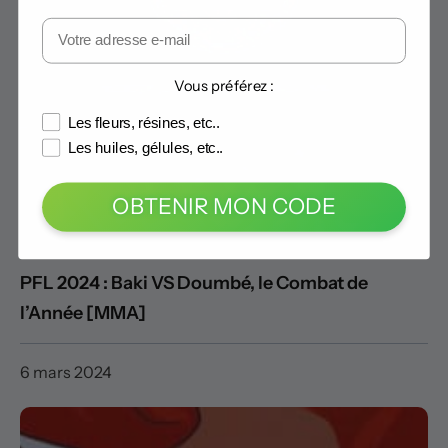
Vous préférez :
Les fleurs, résines, etc..
Les huiles, gélules, etc..
OBTENIR MON CODE
PFL 2024 : Baki VS Doumbé, le Combat de
l’Année [MMA]
6 mars 2024