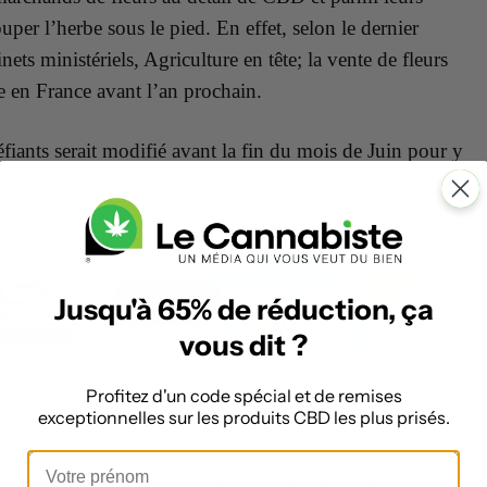
ouper l’herbe sous le pied. En effet, selon le dernier
nets ministériels, Agriculture en tête; la vente de fleurs
le en France avant l’an prochain.
péfiants serait modifié avant la fin du mois de Juin pour y
ous allons voir ensemble que pour le moment, tout n’est
Jusqu'à 65% de réduction, ça
vous dit ?
Profitez d'un code spécial et de remises
exceptionnelles sur les produits CBD les plus prisés.