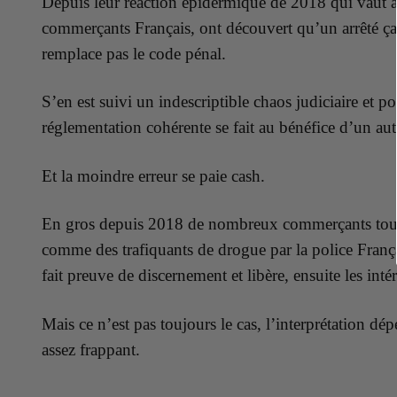
Depuis leur réaction épidermique de 2018 qui vaut à 
commerçants Français, ont découvert qu’un arrêté ça ne
remplace pas le code pénal.
S’en est suivi un indescriptible chaos judiciaire et p
réglementation cohérente se fait au bénéfice d’un autr
Et la moindre erreur se paie cash.
En gros depuis 2018 de nombreux commerçants tout à f
comme des trafiquants de drogue par la police França
fait preuve de discernement et libère, ensuite les intér
Mais ce n’est pas toujours le cas, l’interprétation d
assez frappant.