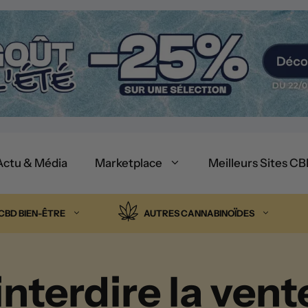
Actu & Média
Marketplace
Meilleurs Sites C
CBD BIEN-ÊTRE
AUTRES CANNABINOÏDES
nterdire la vent