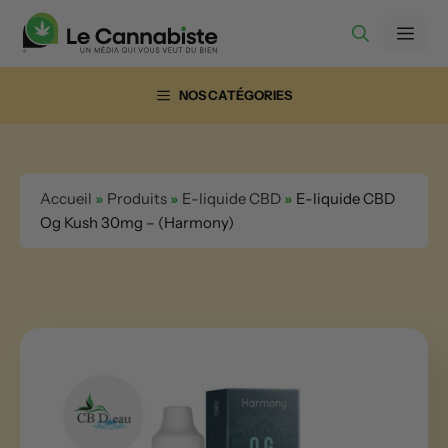
Aller
Men
au
contenu
NOS CATÉGORIES
Accueil
»
Produits
»
E-liquide CBD
»
E-liquide CBD
Og Kush 30mg – (Harmony)