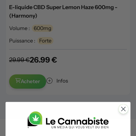
E-liquide CBD Super Lemon Haze 600mg -
(Harmony)
Volume :
600mg
Puissance :
Forte
26.99 €
29.99 €
Infos
Acheter