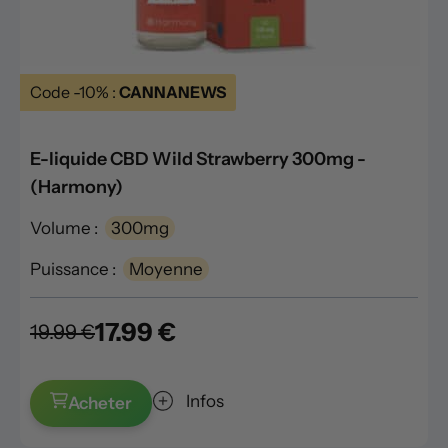
Code -10% :
CANNANEWS
E-liquide CBD Wild Strawberry 300mg -
(Harmony)
Volume :
300mg
Puissance :
Moyenne
17.99 €
19.99 €
Infos
Acheter