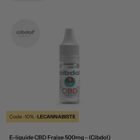
Code -10% :
LECANNABISTE
E-liquide CBD Fraise 500mg - (Cibdol)