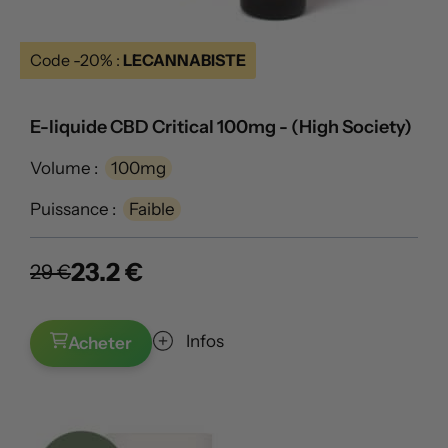
Code -20% :
LECANNABISTE
E-liquide CBD Critical 100mg - (High Society)
Volume :
100mg
Puissance :
Faible
23.2 €
29 €
Infos
Acheter