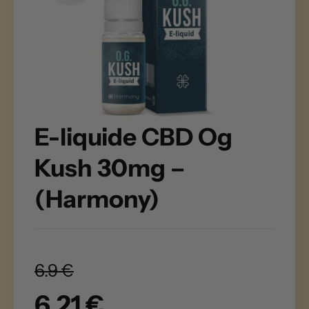
E-liquide CBD Og
Kush 30mg –
(Harmony)
6.9 €
6.21 €