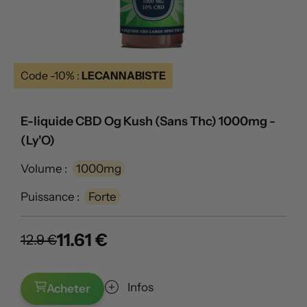
Code -10% :
LECANNABISTE
E-liquide CBD Og Kush (Sans Thc) 1000mg -
(Ly'O)
Volume :
1000mg
Puissance :
Forte
11.61 €
12.9 €
Infos
Acheter