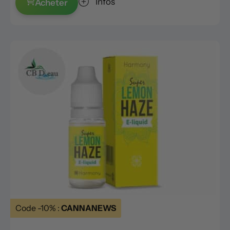
Infos
Acheter
Code -10% :
CANNANEWS