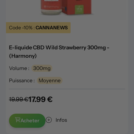
Code -10% :
CANNANEWS
E-liquide CBD Wild Strawberry 300mg -
(Harmony)
Volume :
300mg
Puissance :
Moyenne
17.99 €
19.99 €
Infos
Acheter