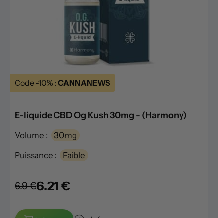
Code -10% :
CANNANEWS
E-liquide CBD Og Kush 30mg - (Harmony)
Volume :
30mg
Puissance :
Faible
6.21 €
6.9 €