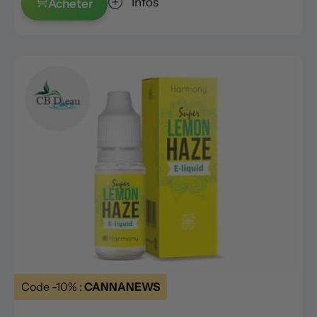
Infos
Acheter
Code -10% :
CANNANEWS