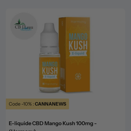
Code -10% :
CANNANEWS
E-liquide CBD Mango Kush 100mg -