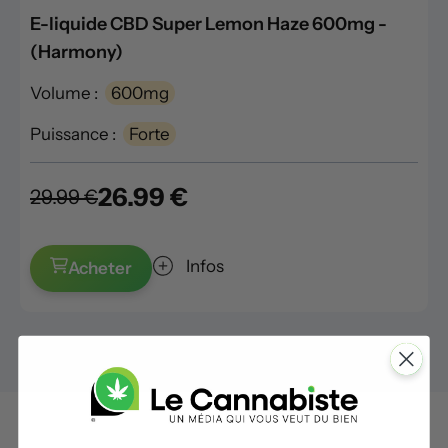
E-liquide CBD Super Lemon Haze 600mg -
(Harmony)
Volume :
600mg
Puissance :
Forte
26.99 €
29.99 €
Infos
Acheter