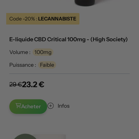
Code -20% :
LECANNABISTE
E-liquide CBD Critical 100mg - (High Society)
Volume :
100mg
Puissance :
Faible
23.2 €
29 €
Infos
Acheter