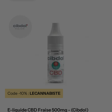
Code -10% :
LECANNABISTE
E-liquide CBD Fraise 500mg - (Cibdol)