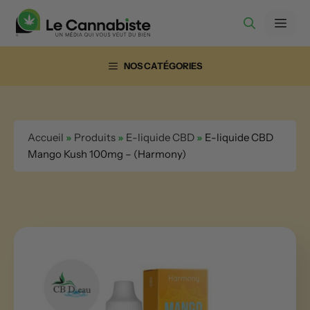
Aller
Men
au
contenu
NOS CATÉGORIES
Accueil
»
Produits
»
E-liquide CBD
»
E-liquide CBD
Mango Kush 100mg – (Harmony)