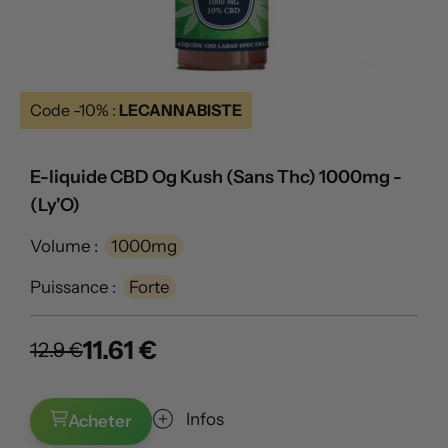
Code -10% :
LECANNABISTE
E-liquide CBD Og Kush (Sans Thc) 1000mg -
(Ly'O)
Volume :
1000mg
Puissance :
Forte
11.61 €
12.9 €
Infos
Acheter