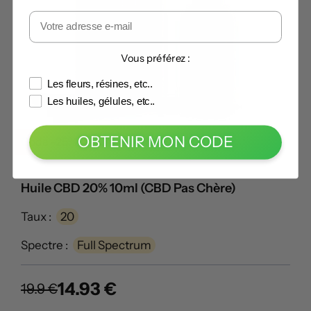
Vous préférez :
Les fleurs, résines, etc..
Les huiles, gélules, etc..
OBTENIR MON CODE
Code -25% :
LECANNABISTE
Huile CBD 20% 10ml (CBD Pas Chère)
Taux :
20
Spectre :
Full Spectrum
14.93 €
19.9 €