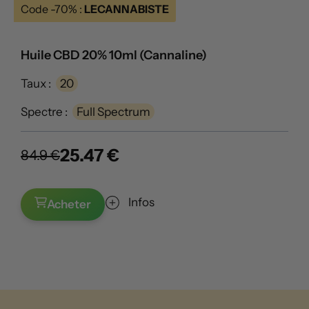
Code -70% :
LECANNABISTE
Huile CBD 20% 10ml (Cannaline)
Taux :
20
Spectre :
Full Spectrum
25.47 €
84.9 €
Infos
Acheter