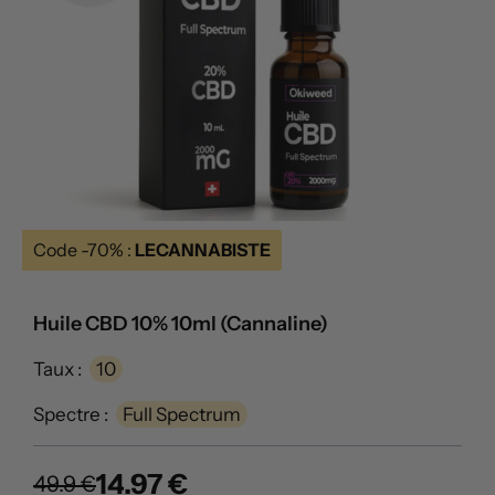
Code -70% :
LECANNABISTE
Huile CBD 10% 10ml (Cannaline)
Taux :
10
Spectre :
Full Spectrum
14.97 €
49.9 €