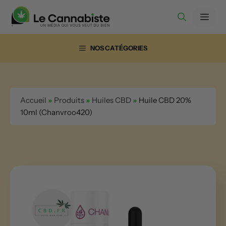
Aller
Men
au
contenu
NOS CATÉGORIES
Accueil
»
Produits
»
Huiles CBD
»
Huile CBD 20%
10ml (Chanvroo420)