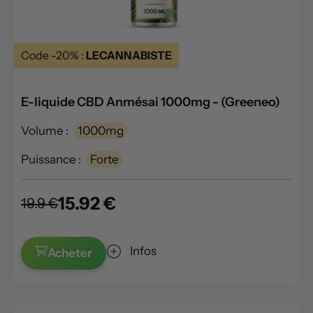
Code -20% :
LECANNABISTE
E-liquide CBD Anmésai 1000mg - (Greeneo)
Volume :
1000mg
Puissance :
Forte
15.92 €
19.9 €
Infos
Acheter