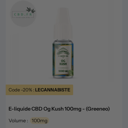
Code -20% :
LECANNABISTE
E-liquide CBD Og Kush 100mg - (Greeneo)
Volume :
100mg