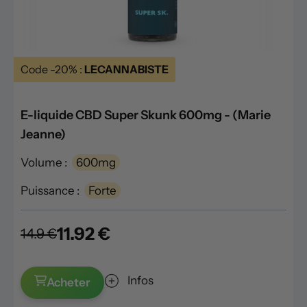
Code -20% :
LECANNABISTE
E-liquide CBD Super Skunk 600mg - (Marie
Jeanne)
Volume :
600mg
Puissance :
Forte
11.92 €
14.9 €
Infos
Acheter