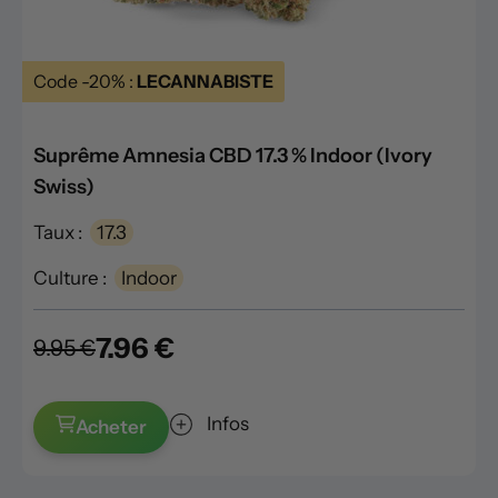
Code -20% :
LECANNABISTE
Suprême Amnesia CBD 17.3 % Indoor (Ivory
Swiss)
Taux :
17.3
Culture :
Indoor
7.96 €
9.95 €
Infos
Acheter