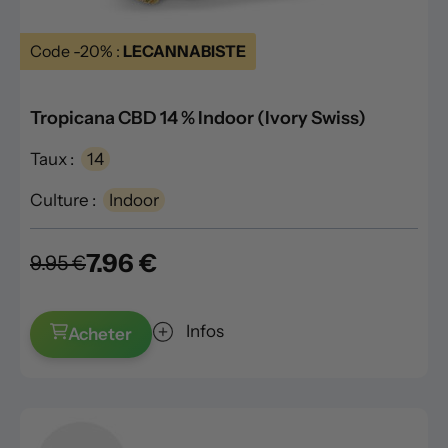
Code -20% :
LECANNABISTE
Tropicana CBD 14 % Indoor (Ivory Swiss)
Taux :
14
Culture :
Indoor
7.96 €
9.95 €
Infos
Acheter