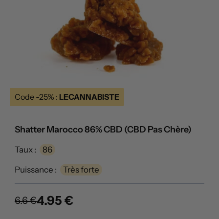
Code -25% :
LECANNABISTE
Shatter Marocco 86% CBD (CBD Pas Chère)
Taux :
86
Puissance :
Très forte
4.95 €
6.6 €