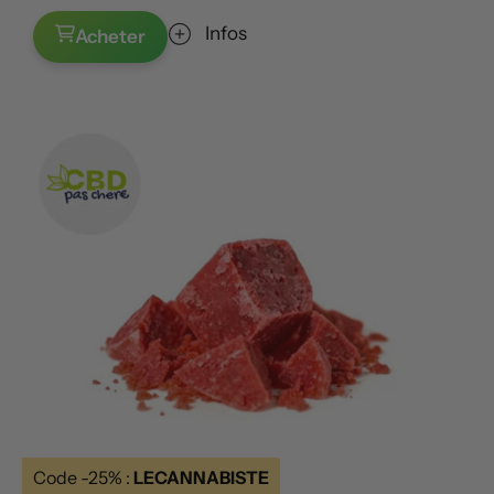
Infos
Acheter
Code -25% :
LECANNABISTE