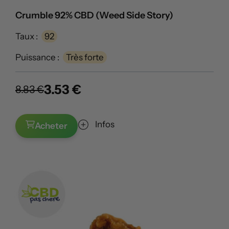
Crumble 92% CBD (Weed Side Story)
Taux :
92
Puissance :
Très forte
3.53 €
8.83 €
Infos
Acheter