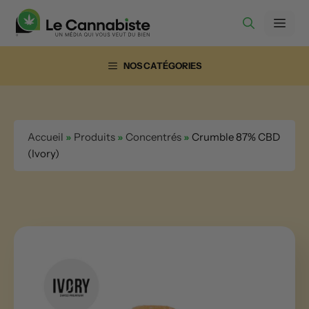
Aller
Men
au
contenu
NOS CATÉGORIES
Accueil
»
Produits
»
Concentrés
»
Crumble 87% CBD
(Ivory)