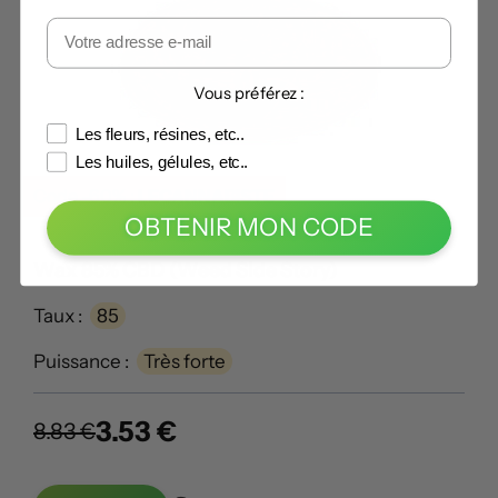
Vous préférez :
Les fleurs, résines, etc..
Les huiles, gélules, etc..
Code -60% :
LECANNABISTE
OBTENIR MON CODE
Wax 85% CBD (Weed Side Story)
Taux :
85
Puissance :
Très forte
3.53 €
8.83 €