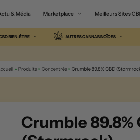
Actu & Média
Marketplace
Meilleurs Sites C
CBD BIEN-ÊTRE
AUTRES CANNABINOÏDES
ccueil
»
Produits
»
Concentrés
»
Crumble 89.8% CBD (Stormroc
Crumble 89.8%