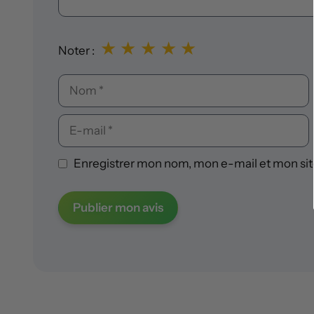
★
★
★
★
★
Noter :
Nom
E-
mail
Enregistrer mon nom, mon e-mail et mon sit