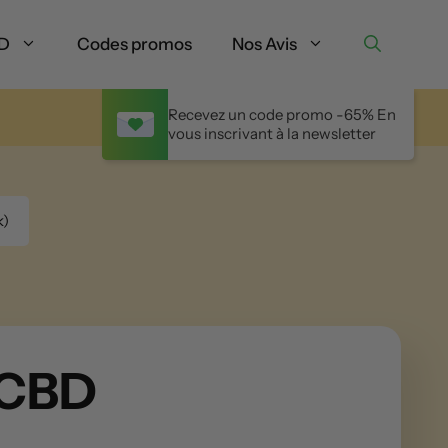
BD
Codes promos
Nos Avis
Recevez un code promo -65% En
vous inscrivant à la newsletter
k)
 CBD