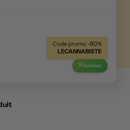
Code promo -80%
LECANNABISTE
Acheter
duit