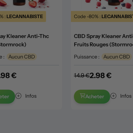
% :
LECANNABISTE
Code -80% :
LECANNABIS
ay Kleaner Anti-Thc
CBD Spray Kleaner Ant
(Stormrock)
Fruits Rouges (Stormro
 :
Aucun CBD
Puissance :
Aucun CBD
.98 €
2.98 €
14.9 €
Infos
Infos
eter
Acheter