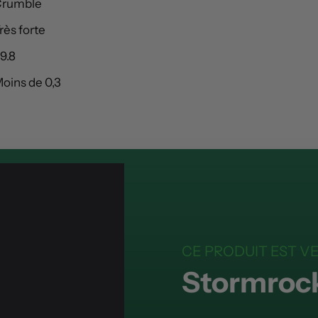
rumble
rès forte
9.8
oins de 0,3
CE PRODUIT EST V
Stormroc