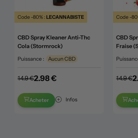
Code -80% :
LECANNABISTE
Code -80
CBD Spray Kleaner Anti-Thc
CBD Spr
Cola (Stormrock)
Fraise 
Puissance :
Aucun CBD
Puissance
2.98 €
2
14.9 €
14.9 €
Infos
Acheter
Ach