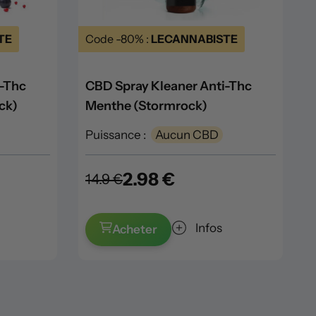
TE
Code -80% :
LECANNABISTE
i-Thc
CBD Spray Kleaner Anti-Thc
ck)
Menthe (Stormrock)
Puissance :
Aucun CBD
2.98 €
14.9 €
Infos
Acheter