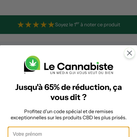
★
★
★
★
★
er
Soyez le 1
à noter ce produit
Jusqu'à 65% de réduction, ça
vous dit ?
Profitez d'un code spécial et de remises
exceptionnelles sur les produits CBD les plus prisés.