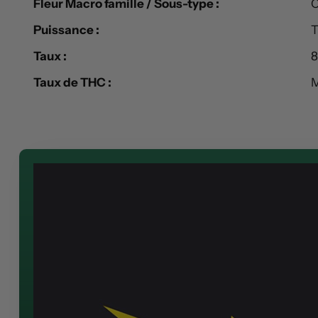
Fleur Macro famille / Sous-type :
C
Puissance :
T
Taux :
8
Taux de THC :
M