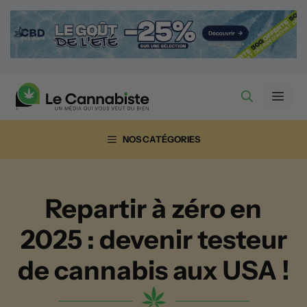
Aller
au
contenu
Men
NOS CATÉGORIES
Repartir à zéro en
2025 : devenir testeur
de cannabis aux USA !