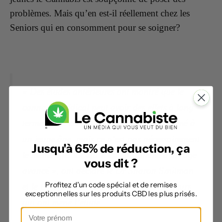
problèmes. Mais qu’en est-il réellement chez les
Seniors qui en consomment pour se soigner?
« Des études antérieures ont montré que le
cannabis médical peut avoir des effets à long
terme sur le cerveau lorsqu’il est consommé à
un jeune âge, mais ce n’est pas nécessairement
Jusqu'à 65% de réduction, ça
le même effet lorsqu’il est consommé à un âge
vous dit ?
avancé », ont déclaré le Dr Sharon Sznitman
Profitez d'un code spécial et de remises
et le Dr Galit Weinstein, deux des chercheurs
exceptionnelles sur les produits CBD les plus prisés.
qui ont mené l’étude.