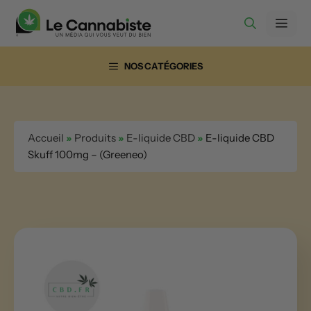
Aller
Men
au
contenu
NOS CATÉGORIES
Accueil
»
Produits
»
E-liquide CBD
»
E-liquide CBD
Skuff 100mg – (Greeneo)