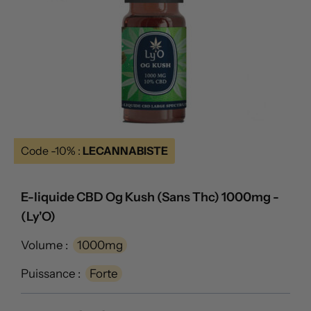
Code -10% :
LECANNABISTE
E-liquide CBD Og Kush (Sans Thc) 1000mg -
(Ly'O)
Volume :
1000mg
Puissance :
Forte