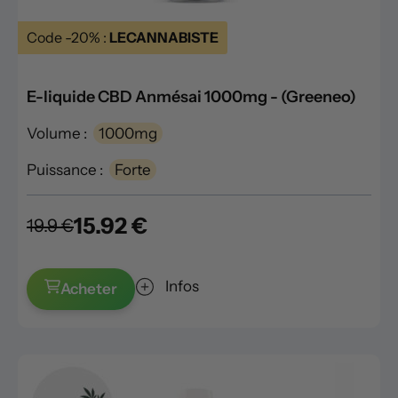
Code -20% :
LECANNABISTE
E-liquide CBD Anmésai 1000mg - (Greeneo)
Volume :
1000mg
Puissance :
Forte
15.92 €
19.9 €
Infos
Acheter