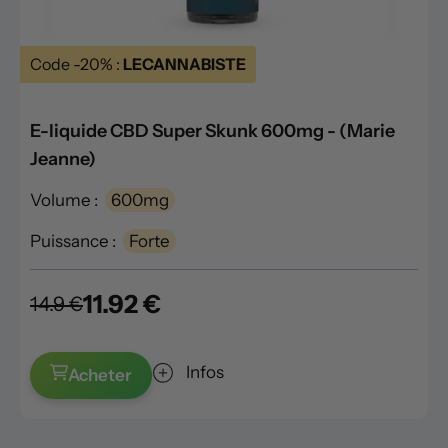
Code -20% :
LECANNABISTE
E-liquide CBD Super Skunk 600mg - (Marie
Jeanne)
Volume :
600mg
Puissance :
Forte
11.92 €
14.9 €
Infos
Acheter