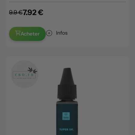
7.92 €
9.9 €
Infos
Acheter