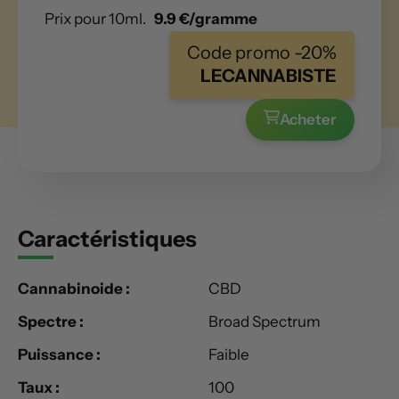
Prix pour 10ml.
9.9 €/gramme
Code promo -20%
LECANNABISTE
Acheter
Caractéristiques
Cannabinoide :
CBD
Spectre :
Broad Spectrum
Puissance :
Faible
Taux :
100