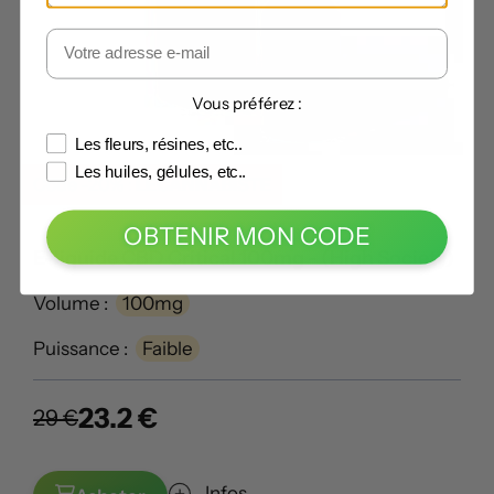
Vous préférez :
Les fleurs, résines, etc..
Les huiles, gélules, etc..
Code -20% :
LECANNABISTE
OBTENIR MON CODE
E-liquide CBD Critical 100mg - (High Society)
Volume :
100mg
Puissance :
Faible
23.2 €
29 €
Infos