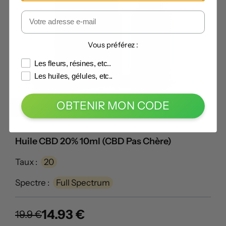
Vous préférez :
Les fleurs, résines, etc..
Les huiles, gélules, etc..
OBTENIR MON CODE
Code -25% :
LECANNABISTE
Huile CBD 20% 10ml (CBD Pas Chère)
Taux :
20
Spectre :
Full Spectrum
14.93 €
19.9 €