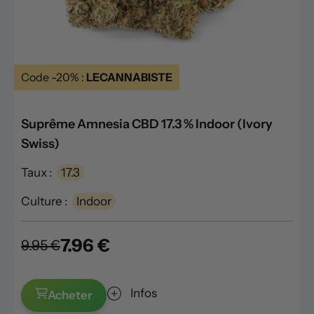
Code -20% :
LECANNABISTE
Suprême Amnesia CBD 17.3 % Indoor (Ivory
Swiss)
Taux :
17.3
Culture :
Indoor
7.96 €
9.95 €
Infos
Acheter