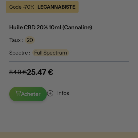
Code -70% :
LECANNABISTE
Huile CBD 20% 10ml (Cannaline)
Taux :
20
Spectre :
Full Spectrum
25.47 €
84.9 €
Infos
Acheter