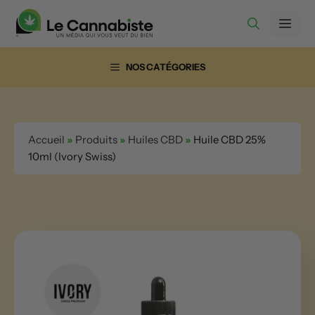
Aller
Men
au
contenu
NOS CATÉGORIES
Accueil
»
Produits
»
Huiles CBD
»
Huile CBD 25%
10ml (Ivory Swiss)