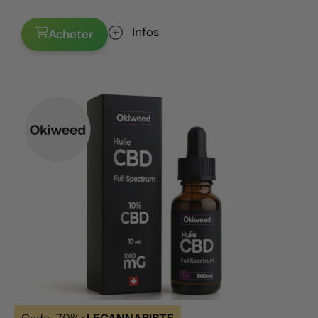
Infos
Acheter
Code -70% :
LECANNABISTE