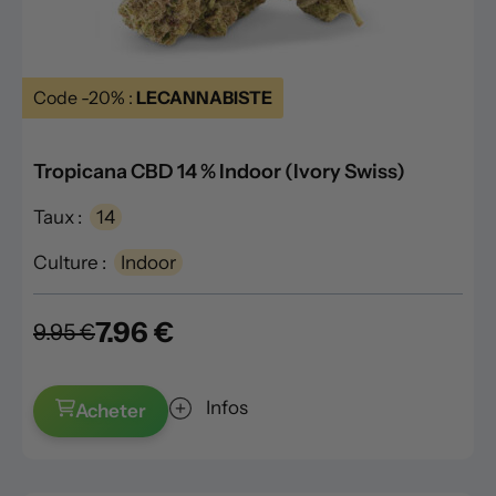
Code -20% :
LECANNABISTE
Tropicana CBD 14 % Indoor (Ivory Swiss)
Taux :
14
Culture :
Indoor
7.96 €
9.95 €
Infos
Acheter