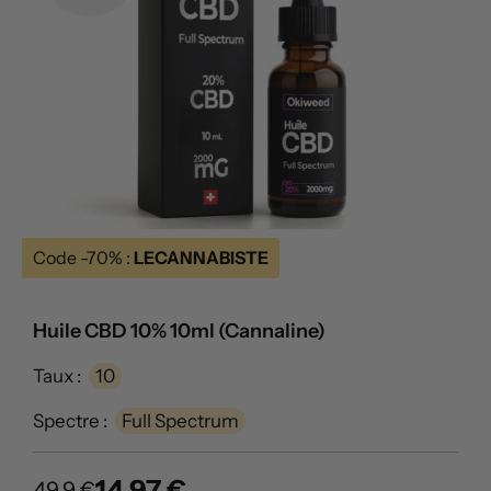
Code -70% :
LECANNABISTE
Huile CBD 10% 10ml (Cannaline)
Taux :
10
Spectre :
Full Spectrum
14.97 €
49.9 €