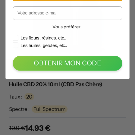
Vous préférez :
Les fleurs, résines, etc..
Les huiles, gélules, etc..
OBTENIR MON CODE
Code -25% :
LECANNABISTE
Huile CBD 20% 10ml (CBD Pas Chère)
Taux :
20
Spectre :
Full Spectrum
14.93 €
19.9 €