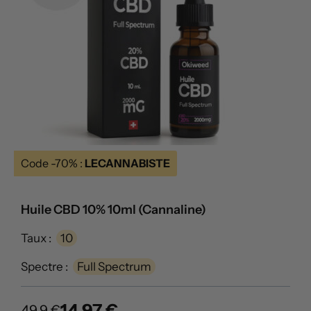
Code -70% :
LECANNABISTE
Huile CBD 10% 10ml (Cannaline)
Taux :
10
Spectre :
Full Spectrum
14.97 €
49.9 €