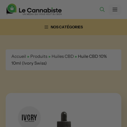
Aller
Men
au
contenu
NOS CATÉGORIES
Accueil
»
Produits
»
Huiles CBD
»
Huile CBD 10%
10ml (Ivory Swiss)