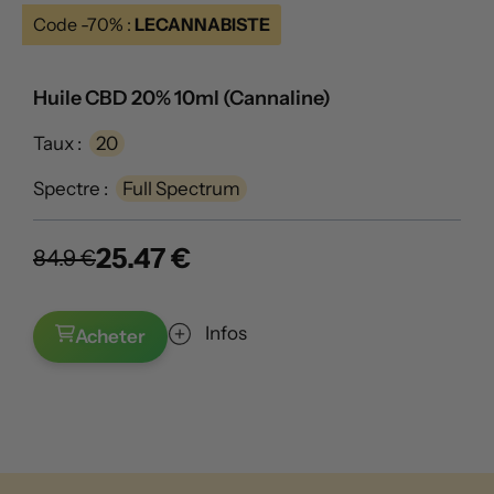
Code -70% :
LECANNABISTE
Huile CBD 20% 10ml (Cannaline)
Taux :
20
Spectre :
Full Spectrum
25.47 €
84.9 €
Infos
Acheter