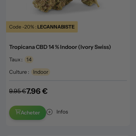
Code -20% :
LECANNABISTE
Tropicana CBD 14 % Indoor (Ivory Swiss)
Taux :
14
Culture :
Indoor
7.96 €
9.95 €
Infos
Acheter