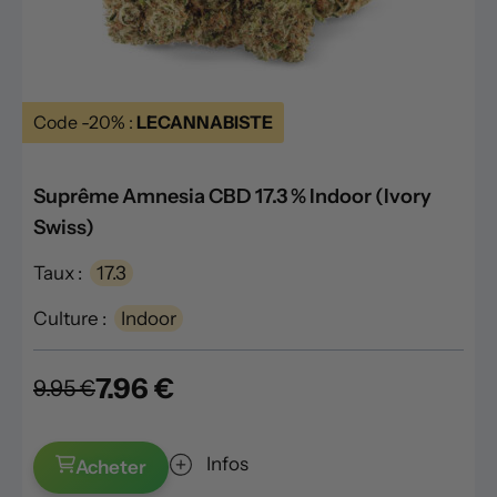
Code -20% :
LECANNABISTE
Suprême Amnesia CBD 17.3 % Indoor (Ivory
Swiss)
Taux :
17.3
Culture :
Indoor
7.96 €
9.95 €
Infos
Acheter