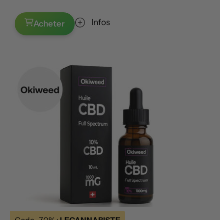
Infos
Acheter
Code -70% :
LECANNABISTE