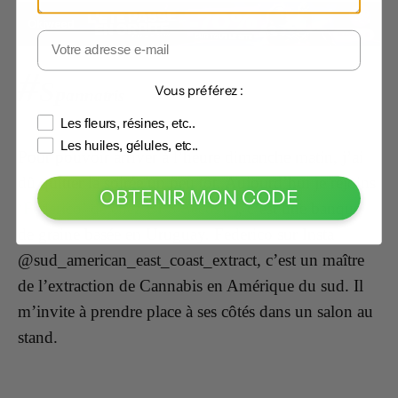
#
S
Vous préférez :
p
annatris
Les fleurs, résines, etc..
Les huiles, gélules, etc..
Pour pouvoir arriver à l’heure dimanche matin, j’ai
dû quitter la soirée un peu tôt. Aujourd’hui je rejoins
OBTENIR MON CODE
‘Federico’ de chez BFS Seeds
, c’est une banque
de graine basée en Uruguay.
Federico sur Insta
@sud_american_east_coast_extract, c’est un maître
de l’extraction de Cannabis en Amérique du sud. Il
m’invite à prendre place à ses côtés dans un salon au
stand.