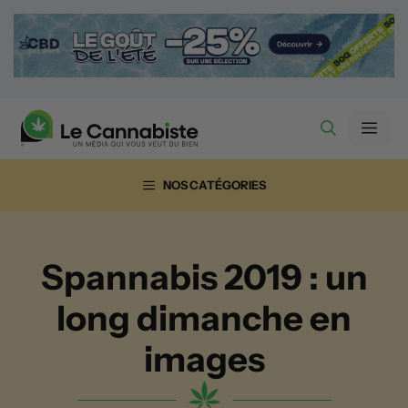
Aller
au
contenu
Men
NOS CATÉGORIES
Spannabis 2019 : un
long dimanche en
images