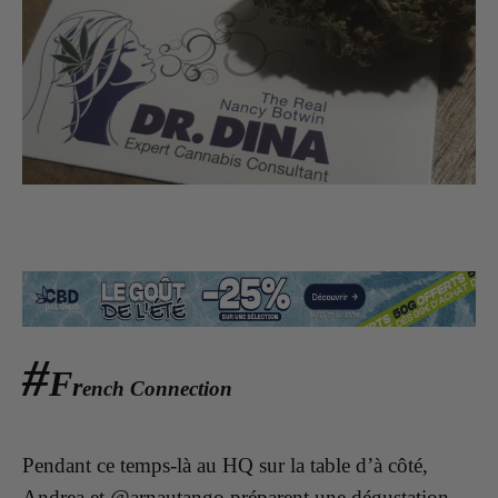
#
F
r
ench Connection
Pendant ce temps-là au HQ sur la table d’à côté,
Andrea et @arnautango préparent une dégustation