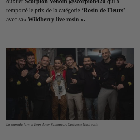
oublier
Scorpion Venom @scorpion420
qui a
remporté le prix de la catégorie ‘
Rosin de Fleurs’
avec sa
« Wildberry live rosin ».
La sagrada farm x Terps Army Vainqueurs Catégorie Hash rosin