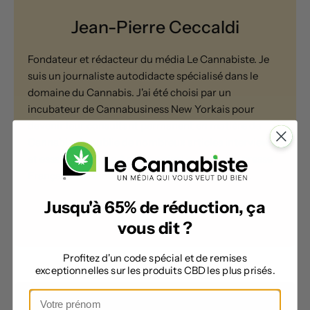
Jean-Pierre Ceccaldi
Fondateur et rédacteur du média Le Cannabiste. Je
suis un journaliste autodidacte spécialisé dans le
domaine du Cannabis. J'ai été choisi par un
incubateur de Cannabusiness New Yorkais pour
devenir leur consultant permanent en matière de
Cannabis. Je publie de nombreux articles interviews
et essais en langue Anglaise ainsi que pour la presse
Française et l'industrie du Cannabis en général.
Jusqu'à 65% de réduction, ça
vous dit ?
Profitez d'un code spécial et de remises
exceptionnelles sur les produits CBD les plus prisés.
★
★
★
★
★