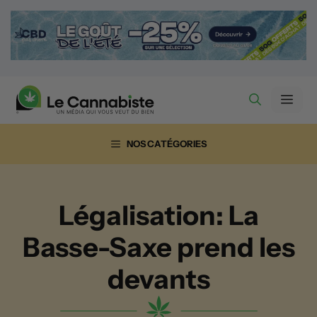
Aller
au
contenu
Men
NOS CATÉGORIES
Légalisation: La
Basse-Saxe prend les
devants