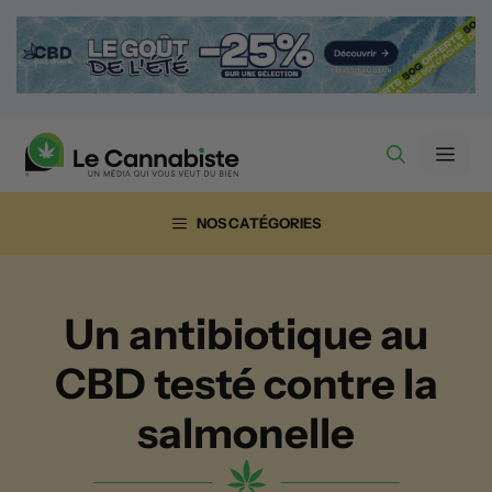
Aller
au
contenu
Men
NOS CATÉGORIES
Un antibiotique au
CBD testé contre la
salmonelle